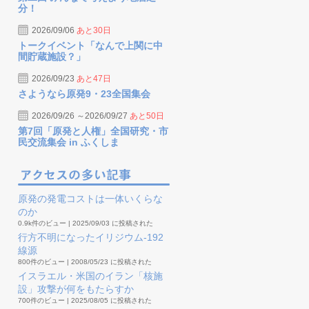
分！
2026/09/06
あと30日
トークイベント「なんで上関に中
間貯蔵施設？」
2026/09/23
あと47日
さようなら原発9・23全国集会
2026/09/26 ～2026/09/27
あと50日
第7回「原発と人権」全国研究・市
民交流集会 in ふくしま
原発の発電コストは一体いくらな
のか
0.9k件のビュー
|
2025/09/03 に投稿された
行方不明になったイリジウム-192
線源
800件のビュー
|
2008/05/23 に投稿された
イスラエル・米国のイラン「核施
設」攻撃が何をもたらすか
700件のビュー
|
2025/08/05 に投稿された