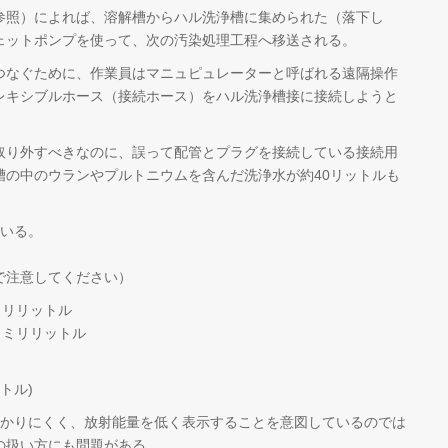
照）によれば、溶解槽からハル洗浄槽に集められた（落下し
ェットポンプを使って、次の汚染処理工程へ移送される。
なぐために、作業員はマニュピュレーターと呼ばれる遠隔操作
レキシブルホース（接続ホース）をハル洗浄槽接に接続しようと
り外すべきなのに、誤って配管とプラグを接続している接続用
槽の中のウランやプルトニウムを含んだ洗浄水が約40リットルも
ている。
で注意してください）
ミリリットル
／ミリリットル
トル)
分かりにくく、放射能量を低く表示することを意図しているのでは
の扱い方にも問題がある。