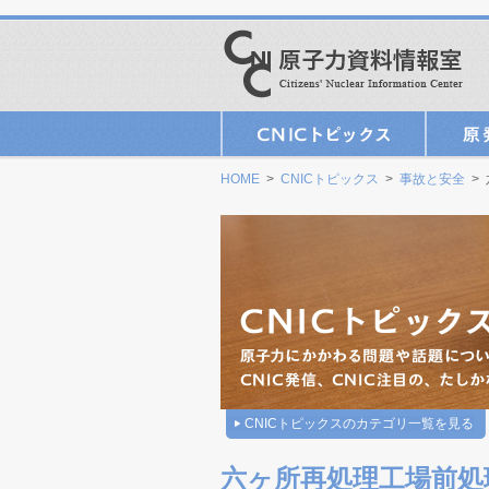
HOME
>
CNICトピックス
>
事故と安全
>
CNICトピックスのカテゴリ一覧を見る
六ヶ所再処理工場前処