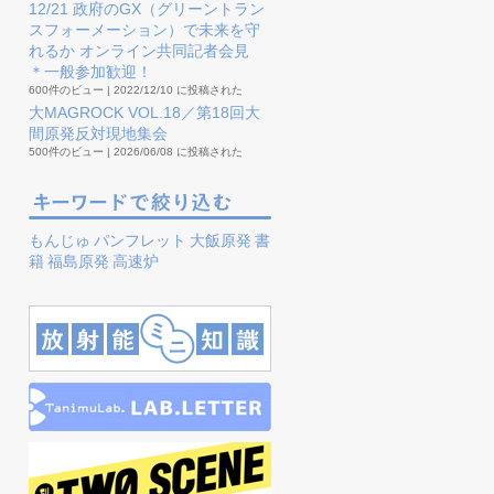
12/21 政府のGX（グリーントラン
スフォーメーション）で未来を守
れるか オンライン共同記者会見
＊一般参加歓迎！
600件のビュー
|
2022/12/10 に投稿された
大MAGROCK VOL.18／第18回大
間原発反対現地集会
500件のビュー
|
2026/06/08 に投稿された
もんじゅ
パンフレット
大飯原発
書
籍
福島原発
高速炉