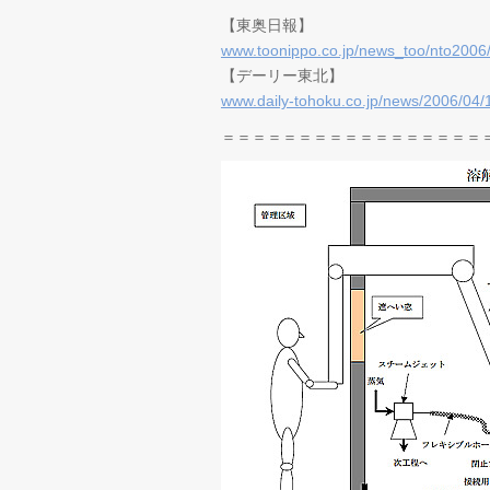
【東奥日報】
www.toonippo.co.jp/news_too/nto2006
【デーリー東北】
www.daily-tohoku.co.jp/news/2006/04
＝＝＝＝＝＝＝＝＝＝＝＝＝＝＝＝＝