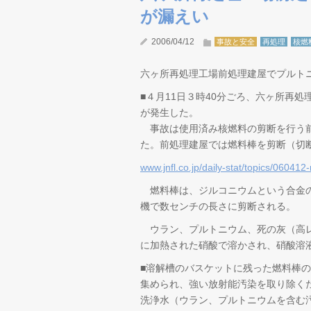
が漏えい
2006/04/12
事故と安全
再処理
核燃
六ヶ所再処理工場前処理建屋でプルト
■４月11日３時40分ごろ、六ヶ所再
が発生した。
事故は使用済み核燃料の剪断を行う前
た。前処理建屋では燃料棒を剪断（切
www.jnfl.co.jp/daily-stat/topics/060412
燃料棒は、ジルコニウムという合金の
機で数センチの長さに剪断される。
ウラン、プルトニウム、死の灰（高レ
に加熱された硝酸で溶かされ、硝酸溶
■溶解槽のバスケットに残った燃料棒
集められ、強い放射能汚染を取り除く
洗浄水（ウラン、プルトニウムを含む