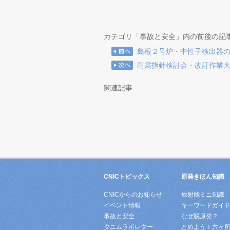
カテゴリ「事故と安全」内の前後の記
島根２号炉・中性子検出器
耐震指針検討会・改訂作業
関連記事
CNICトピックス
原発きほん知識
CNICからのお知らせ
放射能ミニ知識
イベント情報
キーワードガイ
事故と安全
なぜ脱原発？
タニムラボレター
とめよう！六ヶ