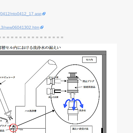
/0412/nto0412_17.asp
/13/new06041302.htm
＝＝＝＝＝＝＝＝＝＝＝＝＝＝＝＝