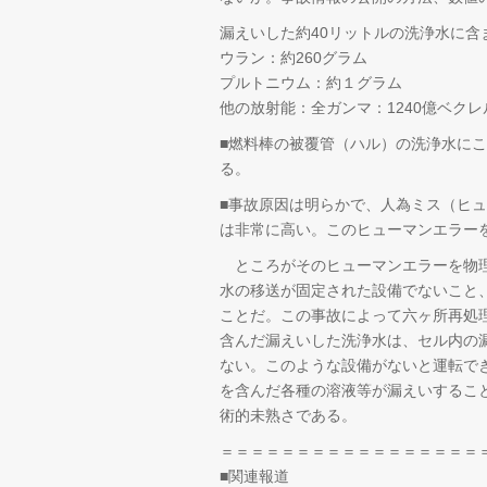
漏えいした約40リットルの洗浄水に含
ウラン：約260グラム
プルトニウム：約１グラム
他の放射能：全ガンマ：1240億ベクレ
■燃料棒の被覆管（ハル）の洗浄水に
る。
■事故原因は明らかで、人為ミス（ヒ
は非常に高い。このヒューマンエラー
ところがそのヒューマンエラーを物理
水の移送が固定された設備でないこと
ことだ。この事故によって六ヶ所再処
含んだ漏えいした洗浄水は、セル内の
ない。このような設備がないと運転で
を含んだ各種の溶液等が漏えいするこ
術的未熟さである。
＝＝＝＝＝＝＝＝＝＝＝＝＝＝＝＝＝
■関連報道