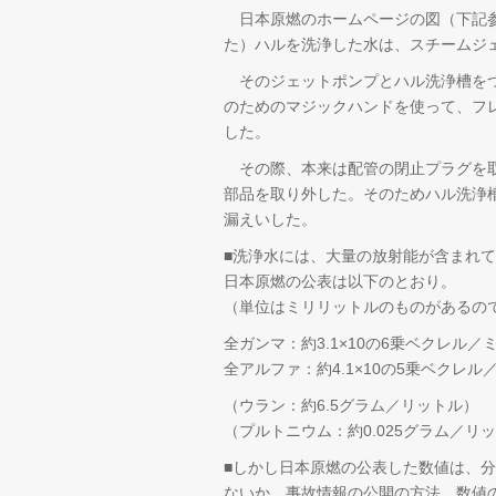
日本原燃のホームページの図（下記参
た）ハルを洗浄した水は、スチームジ
そのジェットポンプとハル洗浄槽をつ
のためのマジックハンドを使って、フ
した。
その際、本来は配管の閉止プラグを取
部品を取り外した。そのためハル洗浄
漏えいした。
■洗浄水には、大量の放射能が含まれ
日本原燃の公表は以下のとおり。
（単位はミリリットルのものがあるの
全ガンマ：約3.1×10の6乗ベクレル／
全アルファ：約4.1×10の5乗ベクレル
（ウラン：約6.5グラム／リットル）
（プルトニウム：約0.025グラム／リッ
■しかし日本原燃の公表した数値は、
ないか。事故情報の公開の方法、数値