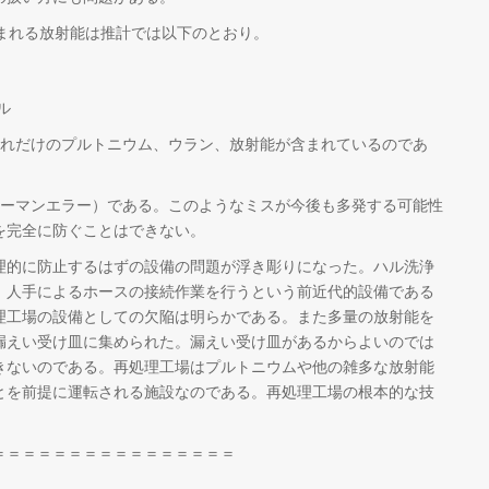
まれる放射能は推計では以下のとおり。
ル
これだけのプルトニウム、ウラン、放射能が含まれているのであ
ューマンエラー）である。このようなミスが今後も多発する可能性
を完全に防ぐことはできない。
的に防止するはずの設備の問題が浮き彫りになった。ハル洗浄
、人手によるホースの接続作業を行うという前近代的設備である
理工場の設備としての欠陥は明らかである。また多量の放射能を
漏えい受け皿に集められた。漏えい受け皿があるからよいのでは
きないのである。再処理工場はプルトニウムや他の雑多な放射能
とを前提に運転される施設なのである。再処理工場の根本的な技
＝＝＝＝＝＝＝＝＝＝＝＝＝＝＝＝