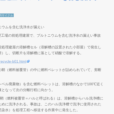
料サイクル
ニウムを含む洗浄水が漏えい
処理工場の前処理建屋で、プルトニウムを含む洗浄水の漏えい事故
処理建屋の溶解槽セル（溶解槽の設置された小部屋）で発生し
断）し、切断片を溶解槽に落として硝酸で溶解する。
-recycle-b01.html
鞘（燃料被覆管）の中に燃料ペレットが詰められていて、剪断
ベル廃棄物）を含む燃料ペレットは、溶解槽のなかで100℃近く
液となって次の分離行程に向かう。
の鞘（燃料被覆管＝ハルと呼ばれる）は、溶解槽からハル洗浄槽に
ために洗浄される。事故は、このハル洗浄槽で洗浄に使用された
汚染水）を処理工程へ移送する作業中に発生した。