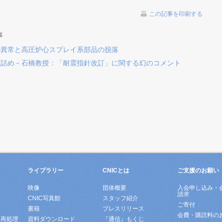
この記事を印刷する
事
の異常と高圧炉心スプレイ系部品の脱落
大詰め－石橋教授：「耐震指針改訂」に関する幻のコメント
ライブラリー
CNICとは
ご支援のお願い
映像
団体概要
入会申し込み・
請求
ド
CNIC写真館
スタッフ紹介
ご寄付
書籍
プレスリリース
会費・購読料の
所再処理
資料ダウンロード
『通信』もくじ