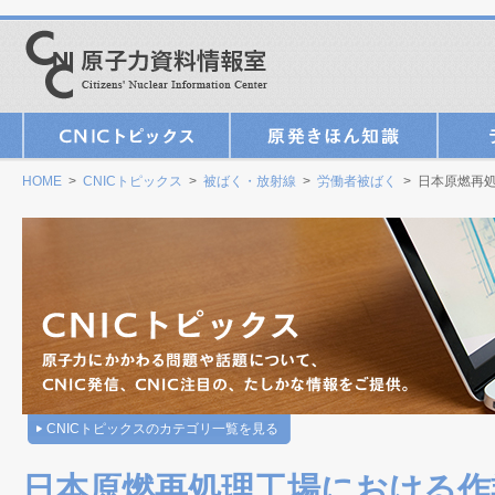
HOME
>
CNICトピックス
>
被ばく・放射線
>
労働者被ばく
> 日本原燃再
CNICトピックスのカテゴリ一覧を見る
日本原燃再処理工場における作