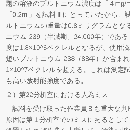
題の溶液のプルトニウム濃度は「４mg/
「0.2ml」を試料皿にとっていたから
ルトニウムの重量は0.8ミリグラムとな
ニウム-239（半減期、24,000年）で
度は1.8×10^6ベクレルとなるが、使
短いプルトニウム-238（88年）が含ま
1×10^7ベクレルを超える。これは測
も高い放射能強度である。
２）第22分析室における人為ミス
試料を受け取った作業員Ｂも重大な判
原因は第１分析室でのミスにあるとして