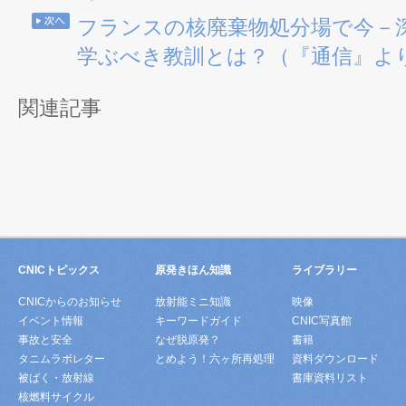
フランスの核廃棄物処分場で今－
学ぶべき教訓とは？（『通信』よ
関連記事
CNICトピックス
原発きほん知識
ライブラリー
CNICからのお知らせ
放射能ミニ知識
映像
イベント情報
キーワードガイド
CNIC写真館
事故と安全
なぜ脱原発？
書籍
タニムラボレター
とめよう！六ヶ所再処理
資料ダウンロード
被ばく・放射線
書庫資料リスト
核燃料サイクル