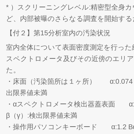
* ）スクリーニングレベル:精密型全身
ど、内部被曝のさらなる調査を開始する
【付２】第15分析室内の汚染状況
室内全体について表面密度測定を行った
スペクトロメータ及びその近傍のエリア
た。
・床面（汚染箇所は１ヶ所） α:0.074 Bq
出限界値未満
・αスペクトロメータ検出器蓋表面 α:0.4
β（γ）:検出限界値未満
・操作用パソコンキーボード α:1.2 Bq/