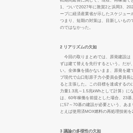
転期間延長に関して、現在、再稼働でき
1、ついで2027年に敦賀2と浜岡3、
ープに経済産業省が示したスケジュール
つまり、短期の対策は、目新しいもの
のではなかった。
2 リアリズムの欠如
今回の取りまとめでは、原発建設は「
ずは建て替えを先行するという。だが
い。全体像を描かないまま、原発を建て
プ現代で山口彰原子力小委員会委員長は
ると主張した。この目標を達成するのに
力量1.3兆～1.5兆kWhとして計算
は、60年稼働を前提とした場合、23基
に57～70基の建設が必要という、あ
とえば使用済MOX燃料の再処理技術を
3 議論の多様性の欠如