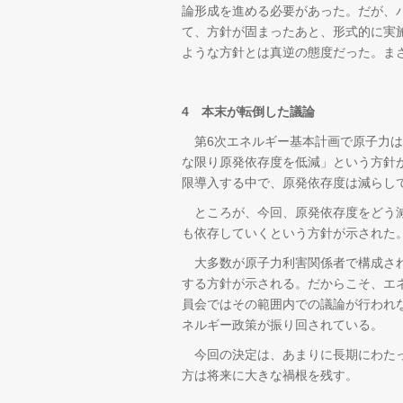
論形成を進める必要があった。だが、
て、方針が固まったあと、形式的に実
ような方針とは真逆の態度だった。ま
4 本末が転倒した議論
第6次エネルギー基本計画で原子力は
な限り原発依存度を低減」という方針
限導入する中で、原発依存度は減らし
ところが、今回、原発依存度をどう減
も依存していくという方針が示された
大多数が原子力利害関係者で構成され
する方針が示される。だからこそ、エ
員会ではその範囲内での議論が行われ
ネルギー政策が振り回されている。
今回の決定は、あまりに長期にわたっ
方は将来に大きな禍根を残す。