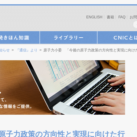
ENGLISH
書籍
FAQ
お問
お知らせ
>
『通信』より
> 原子力小委 「今後の原子力政策の方向性と実現に向け
原子力政策の方向性と実現に向けた行