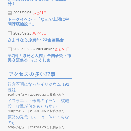
分！
2026/09/06
あと31日
トークイベント「なんで上関に中
間貯蔵施設？」
2026/09/23
あと48日
さようなら原発9・23全国集会
2026/09/26 ～2026/09/27
あと51日
第7回「原発と人権」全国研究・市
民交流集会 in ふくしま
行方不明になったイリジウム-192
線源
800件のビュー
|
2008/05/23 に投稿された
イスラエル・米国のイラン「核施
設」攻撃が何をもたらすか
700件のビュー
|
2025/08/05 に投稿された
原発の発電コストは一体いくらな
のか
700件のビュー
|
2025/09/03 に投稿された