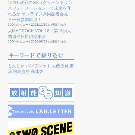
12/21 政府のGX（グリーントラン
スフォーメーション）で未来を守
れるか オンライン共同記者会見
＊一般参加歓迎！
600件のビュー
|
2022/12/10 に投稿された
大MAGROCK VOL.18／第18回大
間原発反対現地集会
600件のビュー
|
2026/06/08 に投稿された
もんじゅ
パンフレット
大飯原発
書
籍
福島原発
高速炉