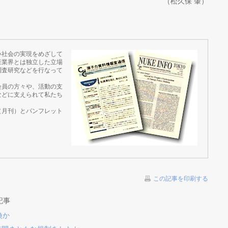
（松久保 肇）
い社会の実現をめざして
産業界とは独立した立場
調査研究などを行なって
会員の方々や、活動の支
などに支えられて私たち
（月刊）とパンフレット
この記事を印刷する
記事
換か