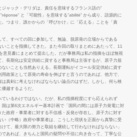
ジャック・デリダは、責任を意味するフランス語の”
る”réponse” と「可能性」を意味する”abilité” から成り、語源的に
た。つまり、誰かからの「呼びかけ」に「応える」ことを「責
て、すべての回に参加して、無論、脱原発の立場からである
ないことを指摘してきた。また今回の取りまとめにあたって、11
点を意見書にまとめて提出した。だが事務局は私の指摘をほぼ無視
て、長期化は安定供給に資すると事務局は主張するが、原子力規
めないことも当然ありえる。長期運転がイコール安定供給に資す
利用政策として原発の寿命を伸ばすと言うのであれば、他方で、
省は真剣に考えなければならない論点のはずだ。しかし、何ら検
に優越するようだ。
ているわけではない。だが、私の指摘程度にすら応えられず
。国は第6次エネルギー基本計画で「国民の間には原子力発電に対
きた政府・事業者に対する不信感・反発が存在し、原子力に対す
ない（中略）政府や事業者は、こうした現状を正面から真摯に受
向けて、最大限の努力と取組を継続して行わなければならない」
のであれば、きちんと国民の疑問や不信に向き合って、丁寧な公