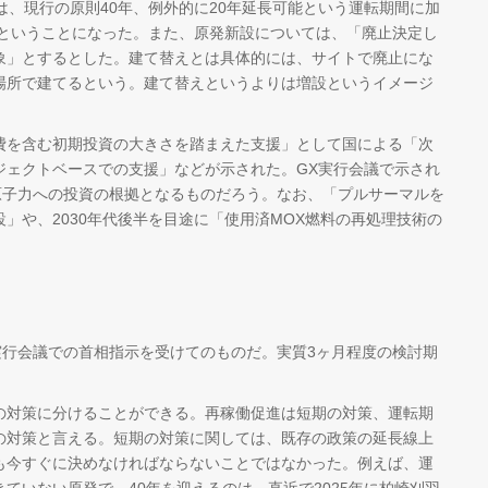
は、現行の原則40年、例外的に20年延長可能という運転期間に加
るということになった。また、原発新設については、「廃止決定し
象」とするとした。建て替えとは具体的には、サイトで廃止にな
場所で建てるという。建て替えというよりは増設というイメージ
を含む初期投資の大きさを踏まえた支援」として国による「次
ジェクトベースでの支援」などが示された。GX実行会議で示され
原子力への投資の根拠となるものだろう。なお、「プルサーマルを
」や、2030年代後半を目途に「使用済MOX燃料の再処理技術の
実行会議での首相指示を受けてのものだ。実質3ヶ月程度の検討期
対策に分けることができる。再稼働促進は短期の対策、運転期
の対策と言える。短期の対策に関しては、既存の政策の延長線上
も今すぐに決めなければならないことではなかった。例えば、運