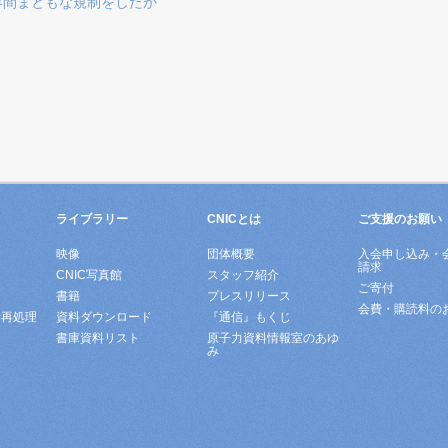
年間まともな規制をしたか
ライブラリー
CNICとは
ご支援のお願い
映像
団体概要
入会申し込み・
請求
ド
CNIC写真館
スタッフ紹介
ご寄付
書籍
プレスリリース
会費・購読料の
所再処理
資料ダウンロード
『通信』もくじ
書庫資料リスト
原子力資料情報室のあゆ
み