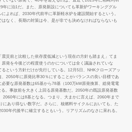
ていない原発で、40年を迎えるのは、直近で2025年に柏崎刈羽
2029年に泊1だ。また、原発新設についても革新炉ワーキンググル
によれば、2030年代前半に革新軽水炉を建設開始するという。
ではなく、長期の対策は今、是が非でも決めなければならないも
震災前と比較した依存度低減という現在の方針も踏まえ」てま
、原発を今後どの程度使うのかについては全く議論されていな
るという方針だけが先行している。12月5日、NHKクローズアッ
、2050年に原発比率30％にすることがバランスの良い目標であ
必要な原発基数は65基から78基（100万kW原発換算、総発電電
）になる。事故前を大きく上回る原発基数だ。2050年の既設原発基数
、2060年には8基となる。つまり、大まかに言えば、2060年まで
まりにあり得ない数字だ。さらに、核燃料サイクルにおいても、た
2030年代後半に確立するともいう。リアリズムのなさに呆れる。