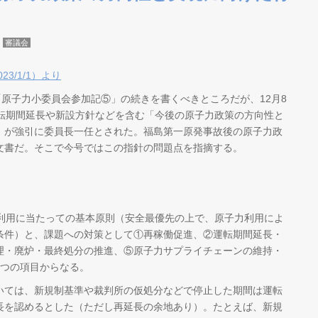
審議会
3/1/1）より
「原子力小委員会参加記⑤」の続きを書くべきところだが、12月8
運転期間延長や新設方針などを含む「今後の原子力政策の方向性と
）が強引に委員長一任とされた。福島第一原発事故後の原子力政
文書だ。そこで今号ではこの指針の問題点を指摘する。
利用に当たっての基本原則（安全最優先の上で、原子力利用によ
条件）と、課題への対策として①再稼働促進、②運転期間延長・
理・廃炉・最終処分の推進、⑤原子力サプライチェーンの維持・
6つの項目からなる。
ては、新規制基準や裁判所の仮処分などで停止した期間は運転
長を認めるとした（ただし再延長の余地あり）。たとえば、新規