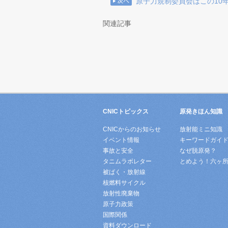
原子力規制委員会はこの10
関連記事
CNICトピックス
原発きほん知識
CNICからのお知らせ
放射能ミニ知識
イベント情報
キーワードガイ
事故と安全
なぜ脱原発？
タニムラボレター
とめよう！六ヶ
被ばく・放射線
核燃料サイクル
放射性廃棄物
原子力政策
国際関係
資料ダウンロード