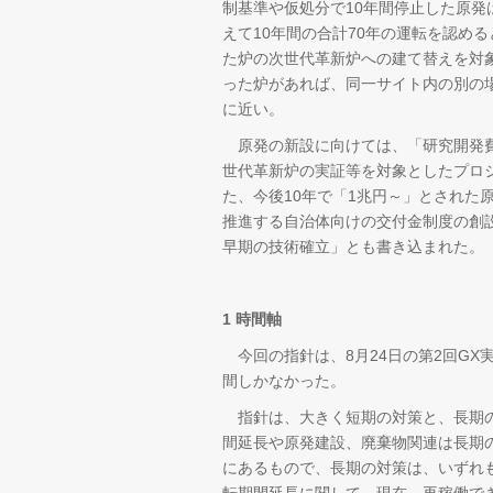
制基準や仮処分で10年間停止した原発
えて10年間の合計70年の運転を認め
た炉の次世代革新炉への建て替えを対
った炉があれば、同一サイト内の別の
に近い。
原発の新設に向けては、「研究開発費
世代革新炉の実証等を対象としたプロ
た、今後10年で「1兆円～」とされた
推進する自治体向けの交付金制度の創設
早期の技術確立」とも書き込まれた。
1 時間軸
今回の指針は、8月24日の第2回GX
間しかなかった。
指針は、大きく短期の対策と、長期の
間延長や原発建設、廃棄物関連は長期
にあるもので、長期の対策は、いずれ