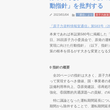
動指針」を批判する
2023/01/04
『通信』より
原子力政策
『原子力資料情報室通信』第583号（202
本来であれば本誌第580号に掲載した
日、35回原子力小委員会で、原発の
実現に向けた行動指針」（以下、指針
策の根本を揺るがす大きな変更となる
0 指針の概要
全20ページの指針は大きく、原子力
って実現するべき価値、国・事業者の
設備利用率向上、③原発建設、④再処
強化、⑥国際的共通課題への貢献、の
特に議論となった運転期間延長につい
期間から除外することで、運転期間延