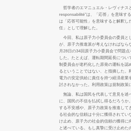
哲学者のエマニュエル・レヴィナスと
responsabilité”は、「応答」を意味す
は「応答可能性」を意味すると解釈し
任」として理解した。
今回、私は原子力小委員会の委員とし
が、原子力推進派が考えなければなら
月28日の34回原子力小委員会で問題
した。たとえば、運転期間延長につい
制委員会が老朽化した原発の運転を認
るということではない、と指摘した。
電力の安定供給に責任を持つ経済産業
討されなかった。利用政策は規制政策
無論、私は国民を代表して意見を述べ
に、国民の不信を払拭し得るだろうか
する不安感や、原子力政策を推進して
る社会的な信頼は十分に獲得されてい
け止め、原子力の社会的信頼の獲得に
と述べている。もし真摯に受け止めた