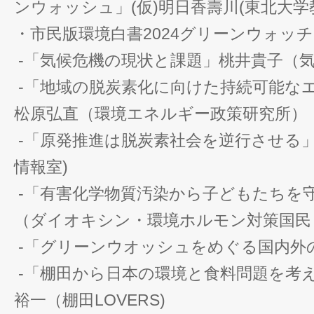
ンウォッシュ」(仮)明日香壽川(東北大学
・市民版環境白書2024グリーンウォッ
-「気候危機の現状と課題」桃井貴子（
-「地域の脱炭素化に向けた持続可能な
松原弘直（環境エネルギー政策研究所）
-「原発推進は脱炭素社会を逆行させる」
情報室)
-「有害化学物質汚染から子どもたちを
（ダイオキシン・環境ホルモン対策国民
-「グリーンウオッシュをめぐる国内外
-「棚田から日本の環境と食料問題を考
裕一（棚田LOVERS)