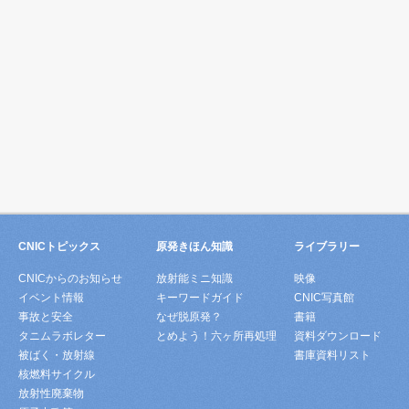
CNICトピックス
原発きほん知識
ライブラリー
CNICからのお知らせ
放射能ミニ知識
映像
イベント情報
キーワードガイド
CNIC写真館
事故と安全
なぜ脱原発？
書籍
タニムラボレター
とめよう！六ヶ所再処理
資料ダウンロード
被ばく・放射線
書庫資料リスト
核燃料サイクル
放射性廃棄物