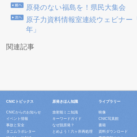
原発のない福島を！県民大集会
原子力資料情報室連続ウェビナー「
年」
関連記事
CNICトピックス
原発きほん知識
ライブラリー
CNICからのお知らせ
放射能ミニ知識
映像
イベント情報
キーワードガイド
CNIC写真館
事故と安全
なぜ脱原発？
書籍
タニムラボレター
とめよう！六ヶ所再処理
資料ダウンロード