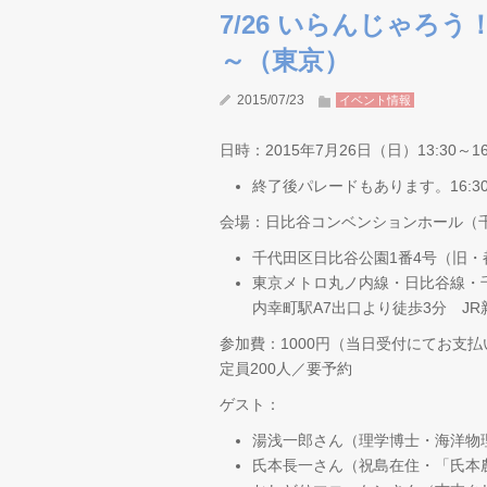
7/26 いらんじゃろう
～（東京）
2015/07/23
イベント情報
日時：2015年7月26日（日）13:30～16
終了後パレードもあります。16:3
会場：日比谷コンベンションホール（
千代田区日比谷公園1番4号（旧
東京メトロ丸ノ内線・日比谷線・千
内幸町駅A7出口より徒歩3分 JR
参加費：1000円（当日受付にてお支
定員200人／要予約
ゲスト：
湯浅一郎さん（理学博士・海洋物
氏本長一さん（祝島在住・「氏本