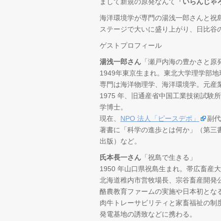
まして新規の原発なんて
「いらんじゃ
海洋環境学が専門の湯浅一郎さんと祝
ステージで大いに盛り上がり、日比谷
ゲストプロフィール
湯浅一郎さん
「瀬戸内海の豊かさと原
1949年東京生まれ。東北大学理学部
専門は海洋物理学、海洋環境学。元産
1975 年、旧通産省中国工業技術試験
学博士。
現在、
NPO 法人「ピースデポ」
副代
著書に「科学の進歩とは何か」（第三
出版）など。
氏本長一さん
「祝島で生きる」
1950 年山口県祝島生まれ。帯広畜産
北海道稚内市営牧場長、宗谷畜産開発
酪農教育ファームの実施や日本初とな
肉牛トレーサビリティと家畜福祉の制
発電基地の誘致などに携わる。