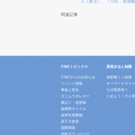
２（東京）、（7/31 原発
関連記事
CNICトピックス
原発きほん知識
CNICからのお知らせ
放射能ミニ知識
イベント情報
キーワードガイ
事故と安全
なぜ脱原発？
タニムラボレター
とめよう！六ヶ
被ばく・放射線
核燃料サイクル
放射性廃棄物
原子力政策
国際関係
資料ダウンロード