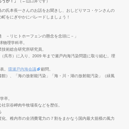
ろうが！」
（←山口弁です）
島の氏本長一さんのお話をお聞きし、おしどりマコ・ケンさんの
の町をにぎやかにパレードしましょう！
発 －リヒトホーフェンの懸念を念頭に－」
地球物理学科卒。
業技術総合研究所研究員。
所（呉市）に入り、2009 年まで瀬戸内海汚染問題に取り組む。理
表。
環瀬戸内海会議
顧問。
書館）、「海の放射能汚染」「海・川・湖の放射能汚染」（緑風
大学卒。
公社宗谷岬肉牛牧場長などを歴任。
る
度化、稚内市の全消費電力の７割をまかなう国内最大規模の風力