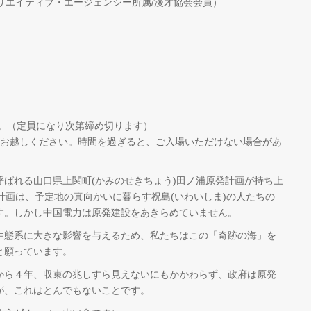
リエイティブ・エージェンシー所属/漫才協会会員）
）
まで。（定員になり次第締め切ります）
場にお越しください。時間を過ぎると、ご入場いただけない場合があ
ばれる山口県上関町(かみのせきちょう)田ノ浦原発計画が持ち上
計画は、予定地の真向かいに暮らす祝島(いわいしま)の人たちの
す。しかし中国電力は原発建設をあきらめていません。
生態系に大きな影響を与えるため、私たちはこの「奇跡の海」を
と願っています。
から４年、収束の兆しすら見えないにもかかわらず、政府は原発
が、これはとんでもないことです。