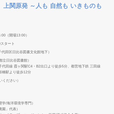
！ 上関原発 ～人も 自然も いきものも
:00（開場13:00）
0スタート
千代田区日比谷図書文化館地下）
・都立日比谷図書館）
代田線 霞ヶ関駅C4・B2出口より徒歩5分、都営地下鉄 三田線
新橋駅より徒歩12分
払いください）
理学/海洋環境学専門）
農園」代表）