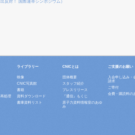
輸出反対！ 国際連帯シンポジウム）
ライブラリー
CNICとは
ご支援のお願い
映像
団体概要
入会申し込み・
請求
ド
CNIC写真館
スタッフ紹介
ご寄付
書籍
プレスリリース
会費・購読料の
所再処理
資料ダウンロード
『通信』もくじ
書庫資料リスト
原子力資料情報室のあゆ
み