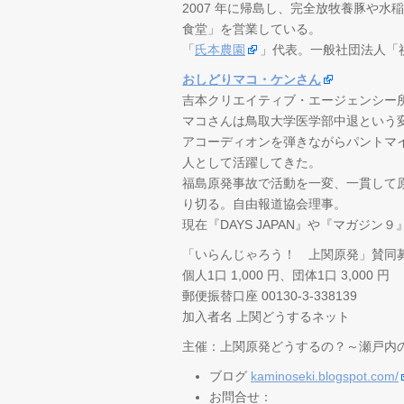
2007 年に帰島し、完全放牧養豚や
食堂」を営業している。
「
氏本農園
」代表。一般社団法人「
おしどりマコ・ケンさん
吉本クリエイティブ・エージェンシー
マコさんは鳥取大学医学部中退という
アコーディオンを弾きながらパントマ
人として活躍してきた。
福島原発事故で活動を一変、一貫して
り切る。自由報道協会理事。
現在『DAYS JAPAN』や『マガジン
「いらんじゃろう！ 上関原発」賛同
個人1口 1,000 円、団体1口 3,000 円
郵便振替口座 00130-3-338139
加入者名 上関どうするネット
主催：上関原発どうするの？～瀬戸内
ブログ
kaminoseki.blogspot.com/
お問合せ：