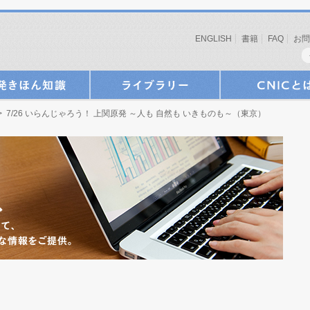
ENGLISH
書籍
FAQ
お問
> 7/26 いらんじゃろう！ 上関原発 ～人も 自然も いきものも～（東京）