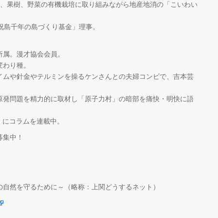
水稲、果樹、野菜の有機栽培に取り組みながら地産地消の「こいわい
祝島千年の島づくり基金」理事。
所属。漫才協会会員。
変わり種。
イムや針金やテルミンを操るケンさんとの夫婦コンビで、吉本芸
原発問題を精力的に取材し「原子力村」の暗部を痛快・明快に語
９』にコラムを連載中。
募集中！
の自然を守るために～（略称：上関どうするネット）