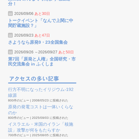
分！
2026/09/06
あと30日
トークイベント「なんで上関に中
間貯蔵施設？」
2026/09/23
あと47日
さようなら原発9・23全国集会
2026/09/26 ～2026/09/27
あと50日
第7回「原発と人権」全国研究・市
民交流集会 in ふくしま
行方不明になったイリジウム-192
線源
800件のビュー
|
2008/05/23 に投稿された
原発の発電コストは一体いくらな
のか
800件のビュー
|
2025/09/03 に投稿された
イスラエル・米国のイラン「核施
設」攻撃が何をもたらすか
700件のビュー
|
2025/08/05 に投稿された