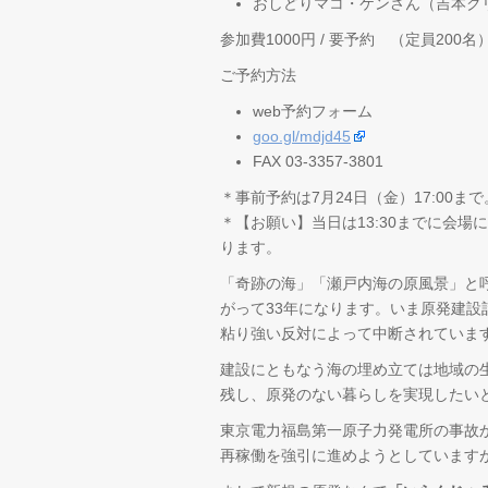
おしどりマコ・ケンさん（吉本ク
参加費1000円 / 要予約 （定員200名
ご予約方法
web予約フォーム
goo.gl/mdjd45
FAX 03-3357-3801
＊事前予約は7月24日（金）17:00
＊【お願い】当日は13:30までに会
ります。
「奇跡の海」「瀬戸内海の原風景」と呼
がって33年になります。いま原発建設
粘り強い反対によって中断されていま
建設にともなう海の埋め立ては地域の
残し、原発のない暮らしを実現したい
東京電力福島第一原子力発電所の事故
再稼働を強引に進めようとしています