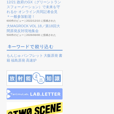
12/21 政府のGX（グリーントラン
スフォーメーション）で未来を守
れるか オンライン共同記者会見
＊一般参加歓迎！
600件のビュー
|
2022/12/10 に投稿された
大MAGROCK VOL.18／第18回大
間原発反対現地集会
500件のビュー
|
2026/06/08 に投稿された
もんじゅ
パンフレット
大飯原発
書
籍
福島原発
高速炉