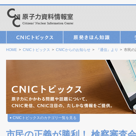
HOME
>
CNICトピックス
>
CNICからのお知らせ
>
『通信』より
> 市民の
CNICトピックスのカテゴリ一覧を見る
市民の正義が勝利！ 検察審査