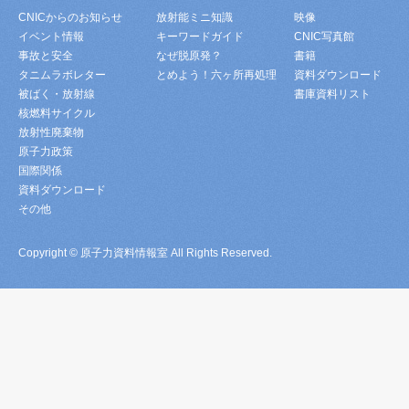
CNICからのお知らせ
放射能ミニ知識
映像
イベント情報
キーワードガイド
CNIC写真館
事故と安全
なぜ脱原発？
書籍
タニムラボレター
とめよう！六ヶ所再処理
資料ダウンロード
被ばく・放射線
書庫資料リスト
核燃料サイクル
放射性廃棄物
原子力政策
国際関係
資料ダウンロード
その他
Copyright © 原子力資料情報室 All Rights Reserved.