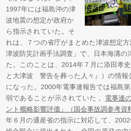
1997年には福島沖の津
波地震の想定が政府か
ら指示されていた。そ
れは、７つの省庁がまとめた津波想定方
津波防災計画手法調査」で、日本海溝の
た。このことは、2014年７月に添田孝
と大津波 警告を葬った人々』）の情報
になった。2000年電事連報告では福島
弱であることが示されていた 。
電事連
ント概略影響評価」（国会事故調参考資料
年６月の通産省の指示に対応して、200