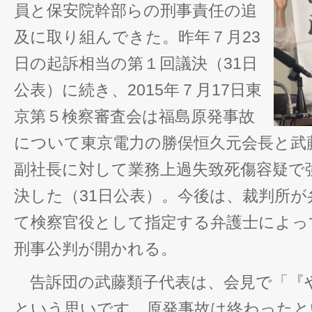
員と保安院幹部らの刑事責任の追
及に取り組んできた。昨年７月23
日の起訴相当の第１回議決（31日
公表）に続き、2015年７月17日東
京第５検察審査会は福島原発事故
について東京電力の勝俣恒久元会長と武
副社長に対して業務上過失致死傷容疑で
決した（31日公表）。今後は、裁判所
て検察官役として指定する弁護士によっ
刑事公判が開かれる。
告訴団の武藤類子代表は、会見で「『
という思いです。原発事故は終わったと