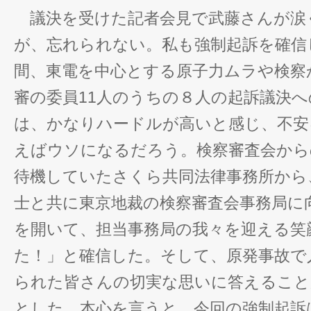
議決を受けた記者会見で武藤さんが涙
が、忘れられない。私も強制起訴を確信
間、東電を中心とする原子力ムラや検察
審の委員11人のうちの８人の起訴議決
は、かなりハードルが高いと感じ、不安
えばウソになるだろう。検察審査会から
待機していたさくら共同法律事務所から
士と共に東京地裁の検察審査会事務局に
を開いて、担当事務局の我々を迎える笑
た！」と確信した。そして、原発事故で
られた皆さんの切実な思いに答えること
とした。本心を言うと、今回の強制起訴