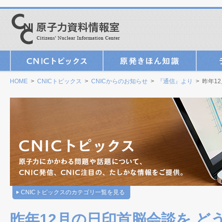
HOME
>
CNICトピックス
>
CNICからのお知らせ
>
『通信』より
> 昨年1
CNICトピックスのカテゴリ一覧を見る
昨年12月の日印首脳会談を ど