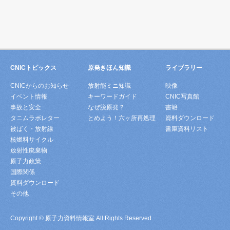
CNICトピックス
原発きほん知識
ライブラリー
CNICからのお知らせ
放射能ミニ知識
映像
イベント情報
キーワードガイド
CNIC写真館
事故と安全
なぜ脱原発？
書籍
タニムラボレター
とめよう！六ヶ所再処理
資料ダウンロード
被ばく・放射線
書庫資料リスト
核燃料サイクル
放射性廃棄物
原子力政策
国際関係
資料ダウンロード
その他
Copyright © 原子力資料情報室 All Rights Reserved.