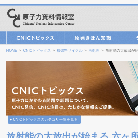
HOME
>
CNICトピックス
>
核燃料サイクル
>
再処理
> 放射能の大放出が
CNICトピックスのカテゴリ一覧を見る
放射能の大放出が始まる 六ヶ