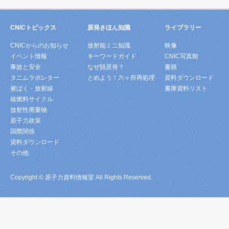
CNICトピックス
原発きほん知識
ライブラリー
CNICからのお知らせ
放射能ミニ知識
映像
イベント情報
キーワードガイド
CNIC写真館
事故と安全
なぜ脱原発？
書籍
タニムラボレター
とめよう！六ヶ所再処理
資料ダウンロード
被ばく・放射線
書庫資料リスト
核燃料サイクル
放射性廃棄物
原子力政策
国際関係
資料ダウンロード
その他
Copyright © 原子力資料情報室 All Rights Reserved.