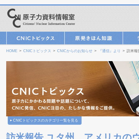
HOME
>
CNICトピックス
>
CNICからのお知らせ
>
『通信』より
> 訪米報
CNICトピックスのカテゴリ一覧を見る
訪米報告 ユタ州、アメリカの