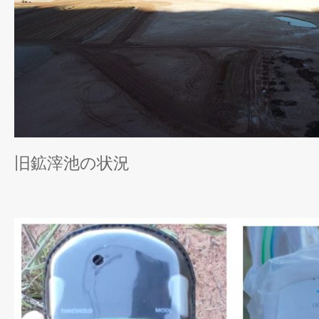
旧鉱滓池の状況