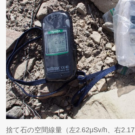
捨て石の空間線量（左2.62μSv/h、右2.171