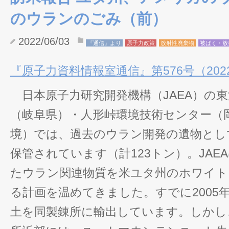
のウランのごみ（前）
2022/06/03
『通信』より
原子力政策
放射性廃棄物
被ばく・放
『原子力資料情報室通信』第576号（2022
日本原子力研究開発機構（JAEA）の
（岐阜県）・人形峠環境技術センター（
境）では、過去のウラン開発の遺物とし
保管されています（計123トン）。JAE
たウラン関連物質を米ユタ州のホワイト
る計画を温めてきました。すでに2005
土を同製錬所に輸出しています。しかし