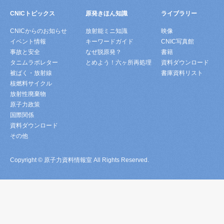
CNICトピックス
原発きほん知識
ライブラリー
CNICからのお知らせ
放射能ミニ知識
映像
イベント情報
キーワードガイド
CNIC写真館
事故と安全
なぜ脱原発？
書籍
タニムラボレター
とめよう！六ヶ所再処理
資料ダウンロード
被ばく・放射線
書庫資料リスト
核燃料サイクル
放射性廃棄物
原子力政策
国際関係
資料ダウンロード
その他
Copyright © 原子力資料情報室 All Rights Reserved.