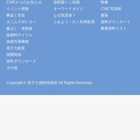
CNICからのお知らせ
放射能ミニ知識
映像
イベント情報
キーワードガイド
CNIC写真館
事故と安全
なぜ脱原発？
書籍
タニムラボレター
とめよう！六ヶ所再処理
資料ダウンロード
被ばく・放射線
書庫資料リスト
核燃料サイクル
放射性廃棄物
原子力政策
国際関係
資料ダウンロード
その他
Copyright © 原子力資料情報室 All Rights Reserved.