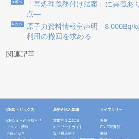
「再処理義務付け法案」に異義あ
点―
原子力資料情報室声明 8,000Bq
利用の撤回を求める
関連記事
CNICトピックス
原発きほん知識
ライブラリー
CNICからのお知らせ
放射能ミニ知識
映像
イベント情報
キーワードガイド
CNIC写真館
事故と安全
なぜ脱原発？
書籍