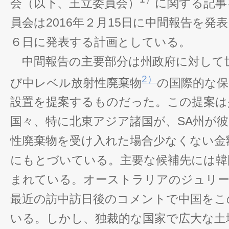
会（以下、王立委員会）
に関する記事
員会は2016年２月15日に中間報告を発
６日に発表する計画としている。
中間報告の主要部分は州政府に対して
2）
び中レベル放射性廃棄物
の国際的な保
設置を提案するものだった。この提案は
国々、特に北東アジア諸国が、SA州が
性廃棄物を受け入れた場合少なくない金
にもとづいている。主要な候補先には韓
まれている。オーストラリアのジュリー
最近の訪中訪日後のコメントで中国をこ
いる。しかし、独裁的な国家で広大な土