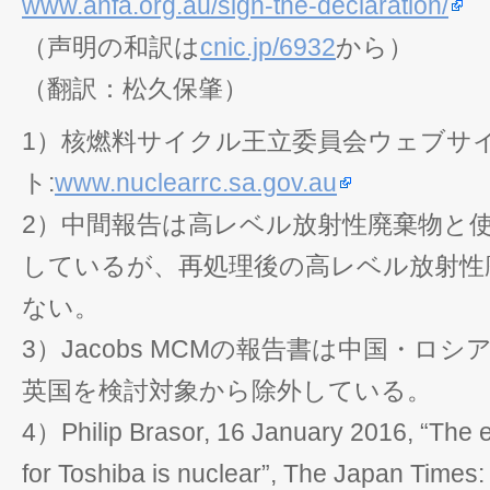
www.anfa.org.au/sign-the-declaration/
（声明の和訳は
cnic.jp/6932
から）
（翻訳：松久保肇）
1）核燃料サイクル王立委員会ウェブサ
ト:
www.nuclearrc.sa.gov.au
2）中間報告は高レベル放射性廃棄物と
しているが、再処理後の高レベル放射性
ない。
3）Jacobs MCMの報告書は中国・ロ
英国を検討対象から除外している。
4）Philip Brasor, 16 January 2016, “The e
for Toshiba is nuclear”, The Japan Times: