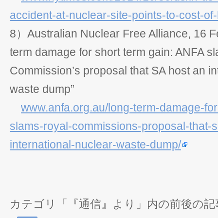
accident-at-nuclear-site-points-to-cost-of
8）Australian Nuclear Free Alliance, 16 
term damage for short term gain: ANFA s
Commission’s proposal that SA host an in
waste dump”
www.anfa.org.au/long-term-damage-for-
slams-royal-commissions-proposal-that-s
international-nuclear-waste-dump/
カテゴリ「『通信』より」内の前後の記