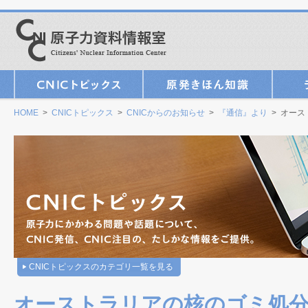
HOME
>
CNICトピックス
>
CNICからのお知らせ
>
『通信』より
> オース
CNICトピックスのカテゴリ一覧を見る
オーストラリアの核のゴミ処