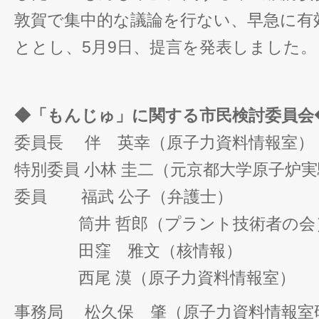
敦賀で集中的な議論を行ない、早急に有
ととし、5月9日、提言を発表しました。
◆「もんじゅ」に関する市民検討委員会
委員長 伴 英幸（原子力資料情報室）
特別委員 小林 圭二（元京都大学原子炉
委員 福武 公子（弁護士）
筒井 哲郎（プラント技術者の会
田窪 雅文（核情報）
西尾 漠（原子力資料情報室）
事務局 松久保 肇（原子力資料情報室