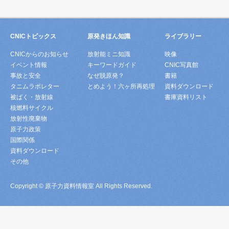
CNICトピックス
原発きほん知識
ライブラリー
CNICからのお知らせ
放射能ミニ知識
映像
イベント情報
キーワードガイド
CNIC写真館
事故と安全
なぜ脱原発？
書籍
タニムラボレター
とめよう！六ヶ所再処理
資料ダウンロード
被ばく・放射線
書庫資料リスト
核燃料サイクル
放射性廃棄物
原子力政策
国際関係
資料ダウンロード
その他
Copyright © 原子力資料情報室 All Rights Reserved.