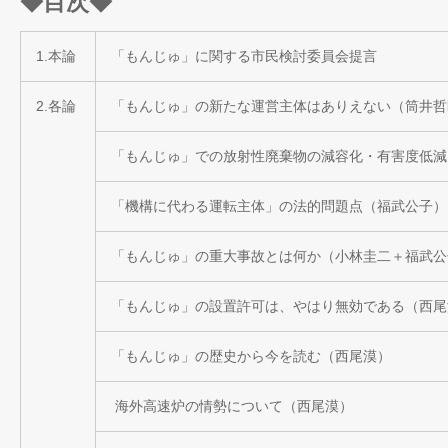
◆
目次
◆
1.本論
「もんじゅ」に関する市民検討委員会提言
2.各論
「もんじゅ」の新たな運営主体はありえない（筒井哲
「もんじゅ」での放射性廃棄物の減容化・有害度低
「機構に代わる運転主体」の法的問題点（福武公子）
「もんじゅ」の重大事故とは何か（小林圭二＋福武公
「もんじゅ」の設置許可は、やはり無効である（西尾
「もんじゅ」の歴史から今を読む（西尾漠）
海外高速炉の情勢について（西尾漠）