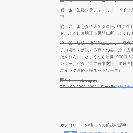
主 催 FoE Japan、ピースボー
後 援 生活クラブふくしま、ドイツ
市
協 力 聖心女子大学グローバル共生
ト、ふくしま地球市民発伝所、ふくしま
協 賛 飯舘村放射能エコロジー研究
子力規制を監視する市民の会、原子力
だんれん）、さようなら原発1000万
ンター、パタゴニア日本支社、避難の
本イラク医療支援ネットワーク）
問合せ FoE Japan
TEL: 03-6909-5983 E-mail::
info@foe
カテゴリ「その他」内の前後の記事