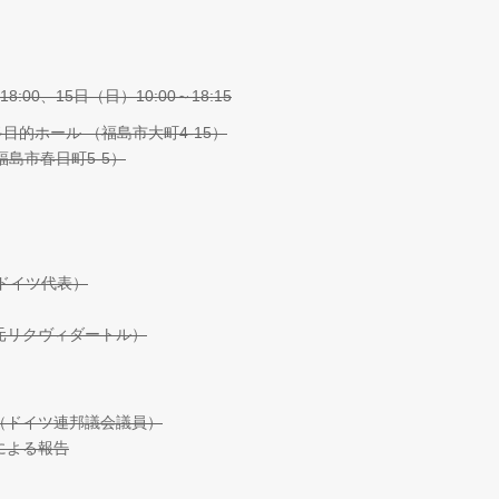
8:00、15日（日）10:00～18:15
目的ホール （福島市大町4-15）
市春日町5-5）
ドイツ代表）
元リクヴィダートル）
（ドイツ連邦議会議員）
による報告