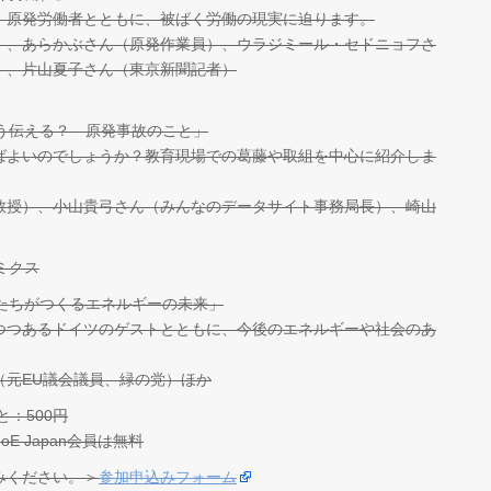
、原発労働者とともに、被ばく労働の現実に迫ります。
）、あらかぶさん（原発作業員）、ウラジミール・セドニョフさ
）、片山夏子さん（東京新聞記者）
「どう伝える？ 原発事故のこと」
よいのでしょうか？教育現場での葛藤や取組を中心に紹介しま
教授）、小山貴弓さん（みんなのデータサイト事務局長）、崎山
ノミクス
「私たちがつくるエネルギーの未来」
つあるドイツのゲストとともに、今後のエネルギーや社会のあ
（元EU議会議員、緑の党）ほか
と：500円
 Japan会員は無料
みください。＞
参加申込みフォーム