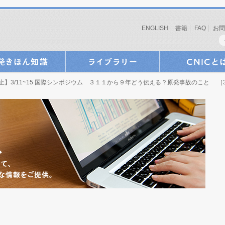
ENGLISH
書籍
FAQ
お問
止】3/11~15 国際シンポジウム ３１１から９年どう伝える？原発事故のこと ［3月11日 