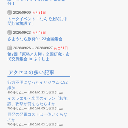
分！
2026/09/06
あと31日
トークイベント「なんで上関に中
間貯蔵施設？」
2026/09/23
あと48日
さようなら原発9・23全国集会
2026/09/26 ～2026/09/27
あと51日
第7回「原発と人権」全国研究・市
民交流集会 in ふくしま
行方不明になったイリジウム-192
線源
800件のビュー
|
2008/05/23 に投稿された
イスラエル・米国のイラン「核施
設」攻撃が何をもたらすか
700件のビュー
|
2025/08/05 に投稿された
原発の発電コストは一体いくらな
のか
700件のビュー
|
2025/09/03 に投稿された