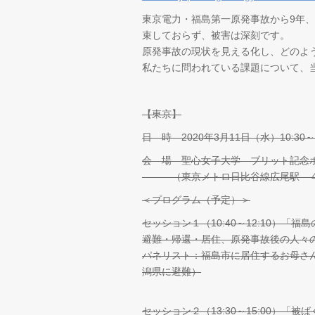
東京電力・福島第一原発事故から9年、
束しておらず、被害は深刻です。
原発事故の現状を見える化し、どのよ
私たちに問われている課題について、
【東京】
日 時 2020年3月11日（水）10:30～2
会 場 聖心女子大学 ブリット記念
（東京メトロ日比谷線広尾駅 ４
＜プログラム（予定）＞
セッション１（10:40～12:10）「福
避難・帰還・居住、原発事故後の人々
パネリスト：福島市に居住するお母さ
潟県に避難）
セッション２（13:30～15:00）「被