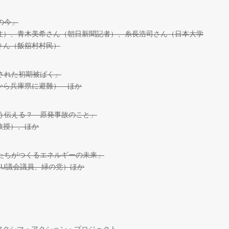
島の今」
住）、青木美希さん（朝日新聞記者）、糸長浩司さん（日本大学
さん（飯舘村村民）
「隠された初期被ばく」
から兵庫県に避難） ほか
「どう伝える？ 原発事故のこと」
教授）、ほか
「私たちがつくるエネルギーの未来」
EU議会議員、緑の党）ほか