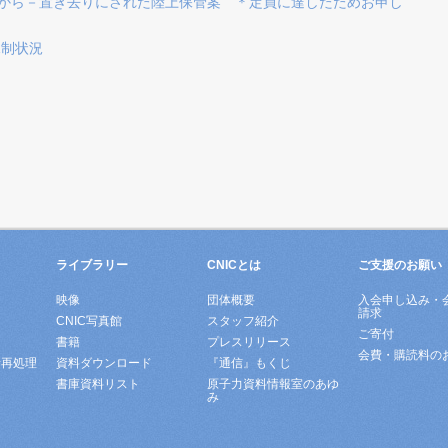
のこれから－置き去りにされた陸上保管案 ＊定員に達したためお申し
規制状況
ライブラリー
CNICとは
ご支援のお願い
映像
団体概要
入会申し込み・
請求
ド
CNIC写真館
スタッフ紹介
ご寄付
書籍
プレスリリース
会費・購読料の
所再処理
資料ダウンロード
『通信』もくじ
書庫資料リスト
原子力資料情報室のあゆ
み