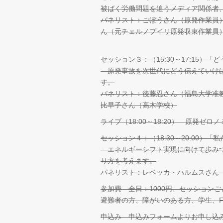
被ばく労働問題を追うメディア関係者
パネリスト：ごぼうさん（原発作業員
ん（元チェルノブイリ原発収束作業員
セッション３：（15:30～17:15）
原発事故を次世代にどう伝えていけば
す。
パネリスト：後藤忍さん（福島大学准
比早子さん（高木学校）
ライブ（18:00～18:20） 原発ゼロ
セッション４：（18:30～20:00）
エネルギーシフト実現に向けて歩みつ
り方を考えます。
パネリスト：レベッカ・ハルムスさん
参加費 全日：1000円、セッションご
避難者の方、障がいのある方、学生、FoE
申込み 申込みフォームよりお申し込