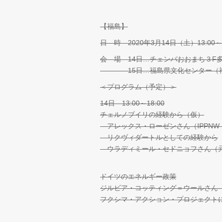
【福島】
日 時 2020年3月14日（土）13:00～1
会 場 14日…チェンバおおまち３F多
15日…福島県文化センター（福島
＜プログラム（予定）＞
14日 13:00～18:00
チェルノブイリの経験から（仮）
アレックス・ローゼンさん（IPPNW
リクヴィダートルとしての経験から
ウラディミール・セドニョフさん（
ドイツのエネルギー政策
ジルビア・コッティング＝ウールさん
フクシマ・アクション・プロジェクト