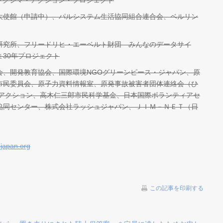
ト、フクシマ・アクション・プロジェクト
大使館（申請中）、パルシステム生活協同組合連合会、ベルリン
研究所、フリードリヒ・エーベルト財団 みんなのデータサイ
30年プロジェクト
会、開発教育協会、国際環境NGOグリーンピース・ジャパン、原
市民委員会、原子力資料情報室、原発事故被害者団体連絡会（ひ
人アクション、高木仁三郎市民科学基金、日本国際ボランティアセ
協同センター、株式会社ラッシュジャパン、ＪＩＭ－ＮＥＴ（日
japan.org
この記事を印刷する