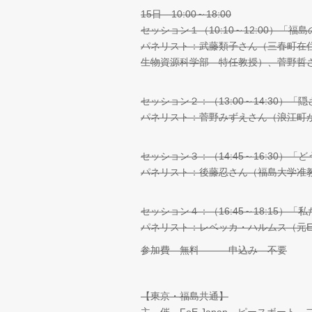
15日 10:00～18:00
セッション１（10:10～12:00）「福
パネリスト：武藤類子さん（三春町在
生物資源科学部 特任教授）、菅野哲
セッション２：（13:00～14:30）
パネリスト：菅野みずえさん（浪江町
セッション３：（14:45～16:30）
パネリスト：後藤忍さん（福島大学准
セッション４：（16:45～18:15）
パネリスト：レベッカ・ハルムス（元
参加費 無料 申込み 不要
【東京・福島共通】