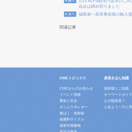
1/22 ALPS処理汚染水
込みは締め切りました
福島第一原発事故後の輸入
関連記事
CNICトピックス
原発きほん知識
CNICからのお知らせ
放射能ミニ知識
イベント情報
キーワードガイ
事故と安全
なぜ脱原発？
タニムラボレター
とめよう！六ヶ
被ばく・放射線
核燃料サイクル
放射性廃棄物
原子力政策