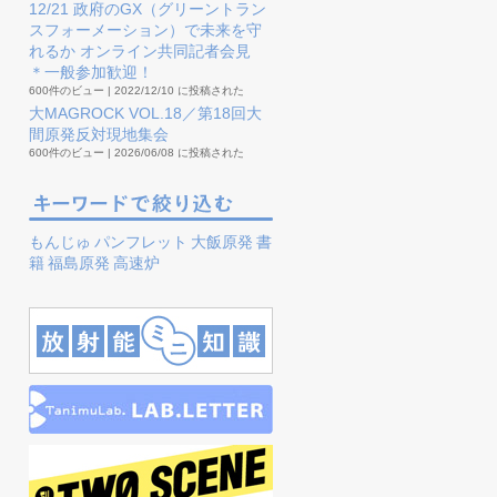
12/21 政府のGX（グリーントラン
スフォーメーション）で未来を守
れるか オンライン共同記者会見
＊一般参加歓迎！
600件のビュー
|
2022/12/10 に投稿された
大MAGROCK VOL.18／第18回大
間原発反対現地集会
600件のビュー
|
2026/06/08 に投稿された
もんじゅ
パンフレット
大飯原発
書
籍
福島原発
高速炉