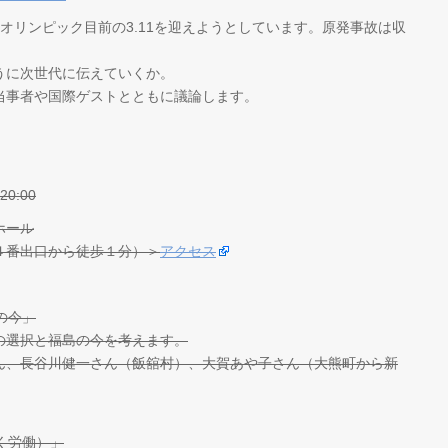
オリンピック目前の3.11を迎えようとしています。原発事故は収
うに次世代に伝えていくか。
当事者や国際ゲストとともに議論します。
0:00
ホール
番出口から徒歩１分）＞
アクセス
島の今」
の選択と福島の今を考えます。
ん、長谷川健一さん（飯舘村）、大賀あや子さん（大熊町から新
ばく労働）」