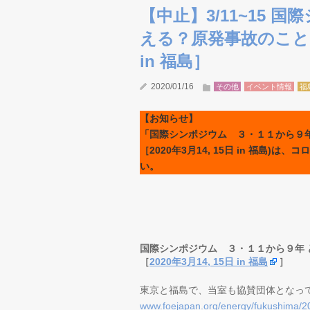
【中止】3/11~15
える？原発事故のこと ［
in 福島］
2020/01/16
その他
イベント情報
福
【
お知らせ】
「国際シンポジウム ３・１１から９年 ど
［2020年3月14, 15日 in 福
い。
国際シンポジウム ３・１１から９年
［
2020年3月14, 15日 in 福島
］
東京と福島で、当室も協賛団体となっ
www.foejapan.org/energy/fukushima/2