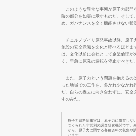
このような異常な事態が原子力部門を
陰の部分を如実に示すものだ。そして
め、ガバナンスを全く機能させない状
チェルノブイリ原発事故以降、原子力
施設の安全意識を文化と呼べるほどま
は、文化以前に会社として企業倫理が
く、早急に原発の運転を停止すべきだ
また、原子力という問題を抱えるのは
った地域での工作を、多かれ少なかれ
だ。自らの過去に向き合わずに、安全
すのみだ。
原子力資料情報室は、原子力に依存しな
つくられた非営利の調査研究機関です。
から、原子力に関する各種資料の収集や
います。