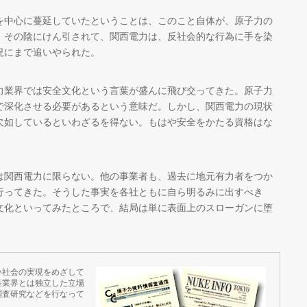
中心に蔓延していたということは、このこと自体が、原子力の
、その陰にけん引されて、関西電力は、反社会的な行為に手を染
況にまで追いやられた。
業界では安全文化という言葉が盛んに飛び交ってきた。原子力
で深化させる必要があるという意味だ。しかし、関西電力の現状
欠如しているといわざるを得ない。もはや安全をかたる資格はな
。
関西電力に限らない。他の事業者も、過去に地元有力者をつか
行ってきた。そうした事実を各社ともに自ら明るみに出すべき
文化といってみたところで、結局は単に表面上のスローガンに堕
い社会の実現をめざして
産業界とは独立した立場
調査研究などを行なって