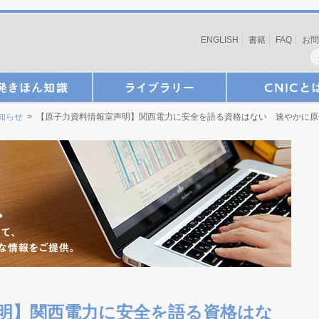
ENGLISH
書籍
FAQ
お問
お知らせ
> 【原子力資料情報室声明】関西電力に安全を語る資格はない 速やかに
明】関西電力に安全を語る資格はな