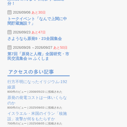
分！
2026/09/06
あと30日
トークイベント「なんで上関に中
間貯蔵施設？」
2026/09/23
あと47日
さようなら原発9・23全国集会
2026/09/26 ～2026/09/27
あと50日
第7回「原発と人権」全国研究・市
民交流集会 in ふくしま
行方不明になったイリジウム-192
線源
800件のビュー
|
2008/05/23 に投稿された
原発の発電コストは一体いくらな
のか
800件のビュー
|
2025/09/03 に投稿された
イスラエル・米国のイラン「核施
設」攻撃が何をもたらすか
700件のビュー
|
2025/08/05 に投稿された