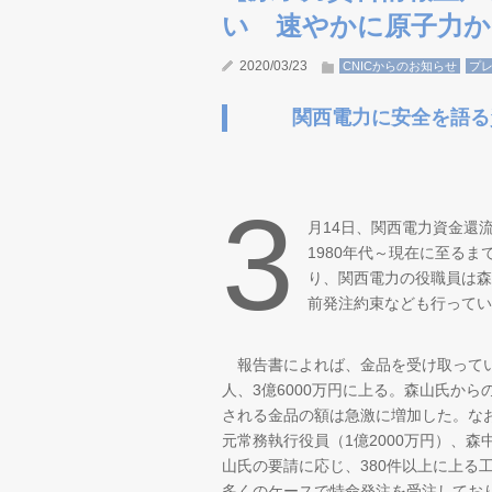
い 速やかに原子力か
2020/03/23
CNICからのお知らせ
プ
関西電力に安全を語る
3
月14日、関西電力資金還
1980年代～現在に至る
り、関西電力の役職員は森
前発注約束なども行ってい
報告書によれば、金品を受け取ってい
人、3億6000万円に上る。森山氏から
される金品の額は急激に増加した。なお
元常務執行役員（1億2000万円）、森
山氏の要請に応じ、380件以上に上る
多くのケースで特命発注を受注してお