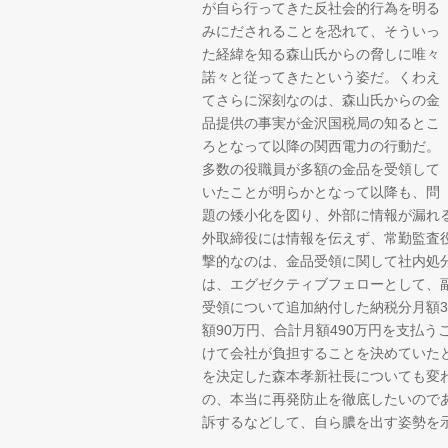
が自ら行ってきた反社会的行為を明る
みにだされることを恐れて、そういっ
た経緯を知る森山氏からの脅しに唯々
諾々と従ってきたという姿だ。くわえ
てさらに深刻なのは、森山氏からの金
品提供の事実が金沢国税局の知るとこ
ろとなって以降の関西電力の行動だ。
多数の役職員が多額の金品を受領して
いたことが明らかとなって以降も、問
題の矮小化を図り、外部に情報が漏れ
外取締役には情報を伝えず、常勤監査
撃的なのは、金品受領に関して社内処
は、エグゼクティブフェローとして、副
受領について追加納付した納税分月額
額90万円、合計月額490万円を支払
けて会社が負担することを決めていた
を決定した森本孝新社長についても変
の、本当に再発防止を徹底したいので
訴するなどして、自ら膿を出す姿勢を