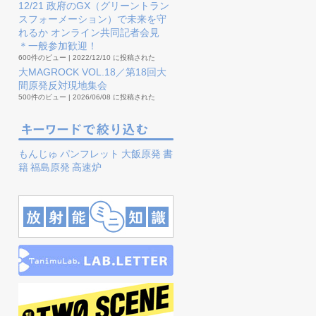
12/21 政府のGX（グリーントラン
スフォーメーション）で未来を守
れるか オンライン共同記者会見
＊一般参加歓迎！
600件のビュー
|
2022/12/10 に投稿された
大MAGROCK VOL.18／第18回大
間原発反対現地集会
500件のビュー
|
2026/06/08 に投稿された
もんじゅ
パンフレット
大飯原発
書
籍
福島原発
高速炉