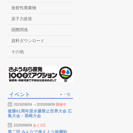
放射性廃棄物
原子力政策
国際関係
資料ダウンロード
その他
一覧
2026/08/04 ～2026/08/09
開催中
被爆81周年原水爆禁止世界大会 広
島大会・長崎大会
2026/08/09
あと2日
第二回 みんなで考えよう地層処