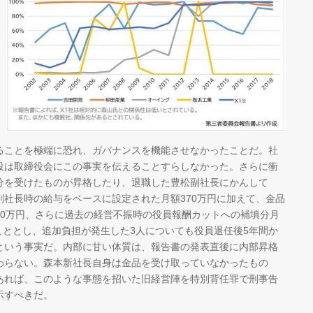
ることを極端に恐れ、ガバナンスを機能させなかったことだ。社
役は取締役会にこの事実を伝えることすらしなかった。さらに衝
分を受けたものが昇格したり、退職した豊松副社長にかんして
社長時の給与をベースに設定された月額370万円に加えて、金品
30万円、さらに過去の経営不振時の役員報酬カットへの補填分月
うこととし、追加負担が発生した3人についても役員退任後5年間か
という事実だ。内部に甘い体質は、報告書の発表直後に内部昇格
わらない。森本新社長自身は金品を受け取っていなかったもの
あれば、このような事態を招いた旧経営陣を特別背任罪で刑事告
示すべきだ。