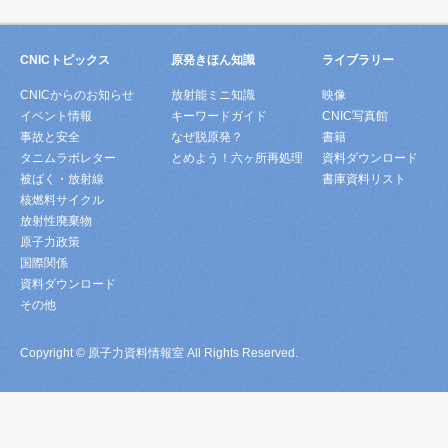
CNICトピックス
原発きほん知識
ライブラリー
CNICからのお知らせ
放射能ミニ知識
映像
イベント情報
キーワードガイド
CNIC写真館
事故と安全
なぜ脱原発？
書籍
タニムラボレター
とめよう！六ヶ所再処理
資料ダウンロード
被ばく・放射線
書庫資料リスト
核燃料サイクル
放射性廃棄物
原子力政策
国際関係
資料ダウンロード
その他
Copyright © 原子力資料情報室 All Rights Reserved.