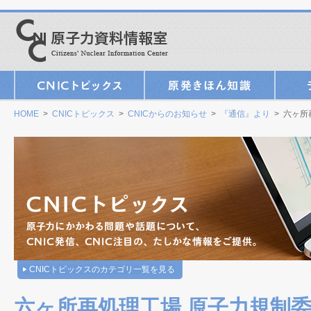
HOME
>
CNICトピックス
>
CNICからのお知らせ
>
『通信』より
> 六ヶ所
CNICトピックスのカテゴリ一覧を見る
六ヶ所再処理工場 原子力規制