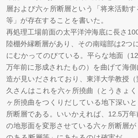
層および六ヶ所断層という「将来活動す
等」が存在することを書いた。
再処理工場前面の太平洋沖海底に長さ10
陸棚外縁断層があり、その南端部は2つ
にむかってのびている。平らな地面（12.
万年前に形成されたもの）を曲げて海側
造が見いだされており、東洋大学教授（
久さんはこれを六ヶ所撓曲（とうきょく
ヶ所撓曲をつくりだしている地下深いと
所断層である。いいかえれば、12.5万年
の地形面を変形させている六ヶ所断層が
のある断層等」にあたるのは確実だ。