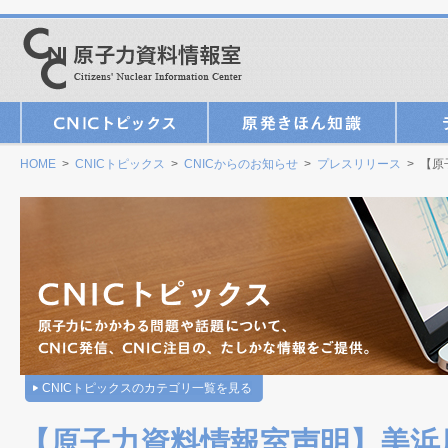
HOME
>
CNICトピックス
>
CNICからのお知らせ
>
プレスリリース
> 【原
CNICトピックスのカテゴリ一覧を見る
【原子力資料情報室声明】美浜