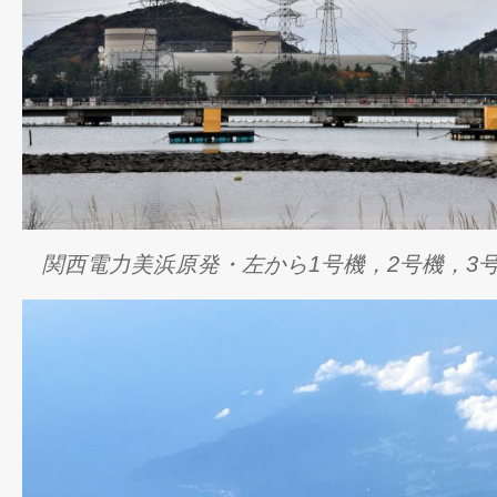
関西電力美浜原発・左から1号機，2号機，3号機