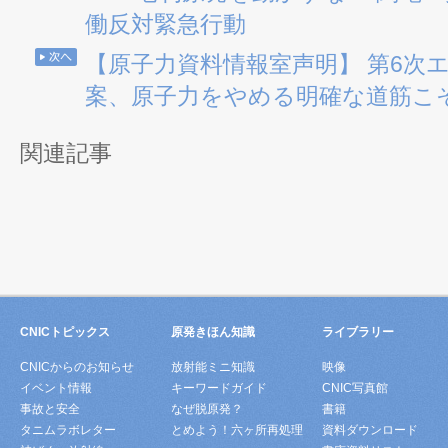
働反対緊急行動
【原子力資料情報室声明】 第6次
案、原子力をやめる明確な道筋こ
関連記事
CNICトピックス
原発きほん知識
ライブラリー
CNICからのお知らせ
放射能ミニ知識
映像
イベント情報
キーワードガイド
CNIC写真館
事故と安全
なぜ脱原発？
書籍
タニムラボレター
とめよう！六ヶ所再処理
資料ダウンロード