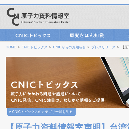
HOME
>
CNICトピックス
>
CNICからのお知らせ
>
プレスリリース
> 【
CNICトピックスのカテゴリ一覧を見る
【原子力資料情報室声明】台湾