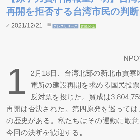
再開を拒否する台湾市民の判断
2021/12/21
プレスリリース
国際関係
NP
1
2月18日、台湾北部の新北市貢
電所の建設再開を求める国民投票では
反対票を投じた。賛成は3,804,
再開は否決された。第四原発を巡っては
の歴史がある。私たちはその運動に敬意
今回の決断を歓迎する。