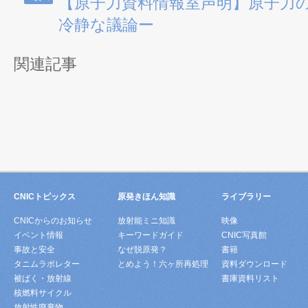
【原子力資料情報室声明】原子力
冷静な議論ー
関連記事
CNICトピックス
原発きほん知識
ライブラリー
CNICからのお知らせ
放射能ミニ知識
映像
イベント情報
キーワードガイド
CNIC写真館
事故と安全
なぜ脱原発？
書籍
タニムラボレター
とめよう！六ヶ所再処理
資料ダウンロード
被ばく・放射線
書庫資料リスト
核燃料サイクル
放射性廃棄物