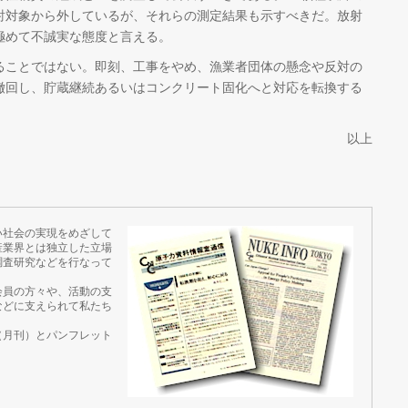
討対象から外しているが、それらの測定結果も示すべきだ。放射
極めて不誠実な態度と言える。
ことではない。即刻、工事をやめ、漁業者団体の懸念や反対の
撤回し、貯蔵継続あるいはコンクリート固化へと対応を転換する
以上
い社会の実現をめざして
産業界とは独立した立場
調査研究などを行なって
会員の方々や、活動の支
などに支えられて私たち
（月刊）とパンフレット