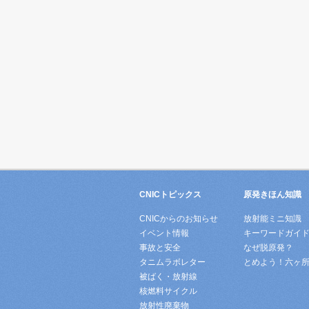
CNICトピックス
原発きほん知識
CNICからのお知らせ
放射能ミニ知識
イベント情報
キーワードガイ
事故と安全
なぜ脱原発？
タニムラボレター
とめよう！六ヶ
被ばく・放射線
核燃料サイクル
放射性廃棄物