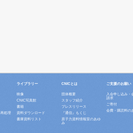
ライブラリー
CNICとは
ご支援のお願い
映像
団体概要
入会申し込み・
請求
ド
CNIC写真館
スタッフ紹介
ご寄付
書籍
プレスリリース
会費・購読料の
所再処理
資料ダウンロード
『通信』もくじ
書庫資料リスト
原子力資料情報室のあゆ
み