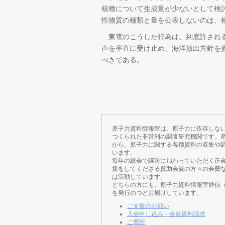
核種について生成量が少ないとして検
性物質の種類と量を公表しないのは、
東電のこうした行為は、到底許される
声を率直に受け止め、海洋放出方針を
べきである。
原子力資料情報室は、原子力に依存しな
つくられた非営利の調査研究機関です。
から、原子力に関する各種資料の収集や
います。
毎年の総会で議決に加わっていただく正
援をしてくださる賛助会員の方々の会費
は活動しています。
どちらの方にも、原子力資料情報室通信
を発行のつどお届けしています。
ご支援のお願い
入会申し込み・会員資料請求
ご寄附