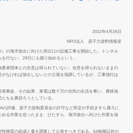
2022年4月26日
NPO法人 原子力資料情報室
水）の海洋放出に向けた排出口の設備工事を開始した。トンネル
入を行ない、29日にも掘り始めるという。
業者団体との合意は得られていない。合意を得られないままの
意がなければ放出しないとの立場を強調しているが、工事強行は
発事故、その結果、東電は数十万の住民の生活を奪い、農林漁
民たちを裏切ろうとしている。
EAの評価、原子力規制委員会の許可など所定の手続きすら蔑ろに
止める作業を怠ったまま、ひたすら、海洋放出へ向けた作業を強
性物質の組成と量を調査して公表すべきである。64核種以外の