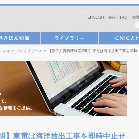
ENGLISH
書籍
FAQ
お問
お知らせ
>
プレスリリース
> 【原子力資料情報室声明】東電は海洋放出工事を即時
明】東電は海洋放出工事を即時中止せ