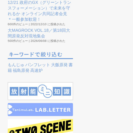
12/21 政府のGX（グリーントラン
スフォーメーション）で未来を守
れるか オンライン共同記者会見
＊一般参加歓迎！
600件のビュー
|
2022/12/10 に投稿された
大MAGROCK VOL.18／第18回大
間原発反対現地集会
500件のビュー
|
2026/06/08 に投稿された
もんじゅ
パンフレット
大飯原発
書
籍
福島原発
高速炉