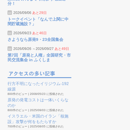
分！
2026/09/06
あと29日
トークイベント「なんで上関に中
間貯蔵施設？」
2026/09/23
あと46日
さようなら原発9・23全国集会
2026/09/26 ～2026/09/27
あと49日
第7回「原発と人権」全国研究・市
民交流集会 in ふくしま
行方不明になったイリジウム-192
線源
800件のビュー
|
2008/05/23 に投稿された
原発の発電コストは一体いくらな
のか
800件のビュー
|
2025/09/03 に投稿された
イスラエル・米国のイラン「核施
設」攻撃が何をもたらすか
700件のビュー
|
2025/08/05 に投稿された