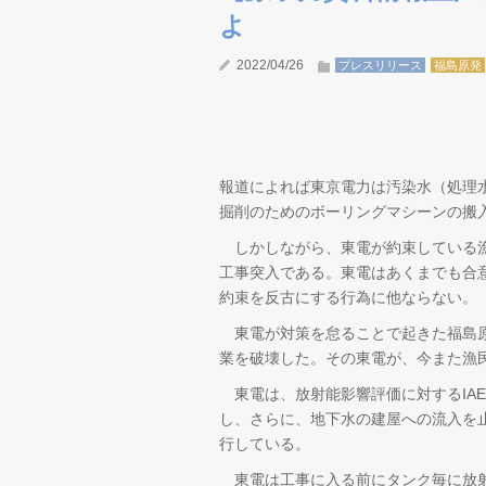
よ
2022/04/26
プレスリリース
福島原発
報道によれば東京電力は汚染水（処理
掘削のためのボーリングマシーンの搬
しかしながら、東電が約束している漁
工事突入である。東電はあくまでも合
約束を反古にする行為に他ならない。
東電が対策を怠ることで起きた福島原
業を破壊した。その東電が、今また漁
東電は、放射能影響評価に対するIA
し、さらに、地下水の建屋への流入を
行している。
東電は工事に入る前にタンク毎に放射