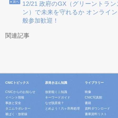
12/21 政府のGX（グリーント
ン）で未来を守れるか オンライ
般参加歓迎！
関連記事
CNICトピックス
原発きほん知識
ライブラリー
CNICからのお知らせ
放射能ミニ知識
映像
イベント情報
キーワードガイド
CNIC写真館
事故と安全
なぜ脱原発？
書籍
タニムラボレター
とめよう！六ヶ所再処理
資料ダウンロード
被ばく・放射線
書庫資料リスト