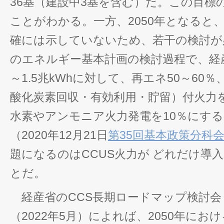
36基（建設中3基を含む）だ。この目標
ことがわかる。一方、2050年となると
確には示していないため、若干の検討が必
のエネルギー基本計画の検討過程で、経産
～1.5兆kWhに対して、再エネ50～60％
酸化炭素回収・有効利用・貯留）付火力を
水素やアンモニア火力発電を10％にす
（2020年12月21日
第35回基本政策分科
題になるのはCCUS火力が どれだけ導
とだ。
経産省のCCS長期ロードマップ検討会
（2022年5月）によれば、2050年にお