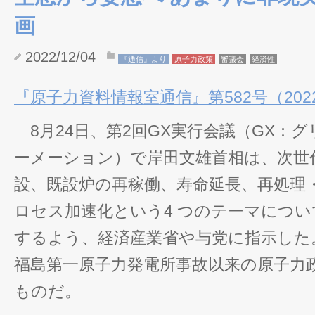
画
2022/12/04
『通信』より
原子力政策
審議会
経済性
『原子力資料情報室通信』第582号（2022/
8月24日、第2回GX実行会議（GX：グ
ーメーション）で岸田文雄首相は、次世
設、既設炉の再稼働、寿命延長、再処理
ロセス加速化という4 つのテーマにつ
するよう、経済産業省や与党に指示した。
福島第一原子力発電所事故以来の原子力
ものだ。