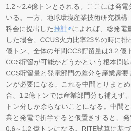
1.2～2.4億トンとされる。ここには発
いる。一方、地球環境産業技術研究機構（
科会に提出した
推計
によれば、総発電量1
した場合、CCUS火力比率23％の時に排出
億トン、全体の年間CCS貯留量は3.2 
CCS貯留が可能かどうかという根本問
CCS貯留量と発電部門の差分を産業需要と
ンが必要になる。これを中間とりまとめ
合、1.2億トンでは産業部門分も補えず、2
トン分しか余らないことになる。中間と
業と発電で折半すると仮置きすると、発
0.6～1.2 億トンになる。RITE試算に