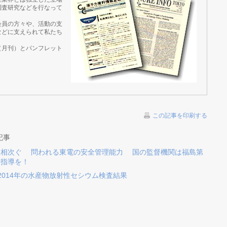
調査研究などを行なって
会員の方々や、活動の支
などに支えられて私たち
（月刊）とパンフレット
この記事を印刷する
記事
故相次ぐ 問われる東電の安全管理能力 国の監督機関は福島第
督指導を！
 2014年の水産物放射性セシウム検査結果