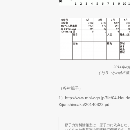
2014年
(上)月ごとの検出
（谷村暢子）
1）http://www.mhlw.go.jp/file/04-Ho
Kijunshinsaka/20140822.pdf
原子力資料情報室は、原子力に依存しな
つくられた非営利の調査研究機関です。