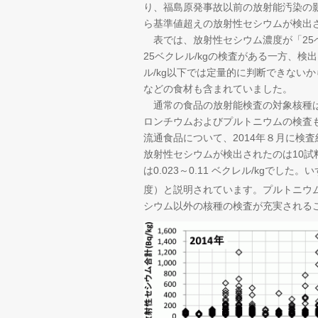
り、福島原発事故以前の放射能汚染の
ら基準値超えの放射性セシウムが検出
表では、放射性セシウム濃度が「25ベ
25ベクレル/kgの検査がある一方、
ル/kg以下では定量的に判断できないか
などの食材も含まれていました。
通常の食品の放射能検査の対象核種は
ロンチウムおよびプルトニウムの検査も
流通食品について、2014年８月に検査結
放射性セシウムが検出されたのは10
は0.023～0.11 ベクレル/kgでし
度）と説明されています。プルトニウムは1
シウム以外の核種の検査が充実される