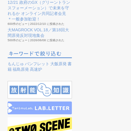
12/21 政府のGX（グリーントラン
スフォーメーション）で未来を守
れるか オンライン共同記者会見
＊一般参加歓迎！
600件のビュー
|
2022/12/10 に投稿された
大MAGROCK VOL.18／第18回大
間原発反対現地集会
500件のビュー
|
2026/06/08 に投稿された
もんじゅ
パンフレット
大飯原発
書
籍
福島原発
高速炉