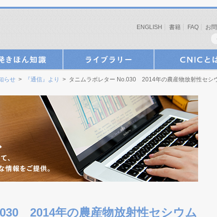
ENGLISH
書籍
FAQ
お問
お知らせ
>
『通信』より
> タニムラボレター No.030 2014年の農産物放射性セ
030 2014年の農産物放射性セシウム