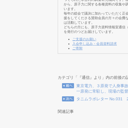
から、原子力に関する各種資料の収集や
います。
毎年の総会で議決に加わっていただく正
援をしてくださる賛助会員の方々の会費
は活動しています。
どちらの方にも、原子力資料情報室通信
を発行のつどお届けしています。
ご支援のお願い
入会申し込み・会員資料請求
ご寄附
カテゴリ「『通信』より」内の前後の
東京電力、３原発で人身事
一原発に常駐し、現場の監
タニムラボレター No.031
関連記事