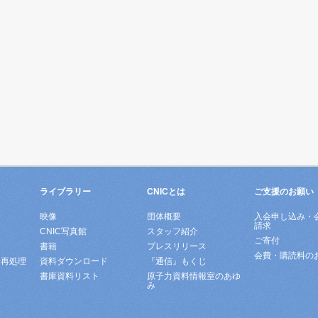
ライブラリー
CNICとは
ご支援のお願い
映像
団体概要
入会申し込み・
請求
ド
CNIC写真館
スタッフ紹介
ご寄付
書籍
プレスリリース
会費・購読料の
所再処理
資料ダウンロード
『通信』もくじ
書庫資料リスト
原子力資料情報室のあゆ
み