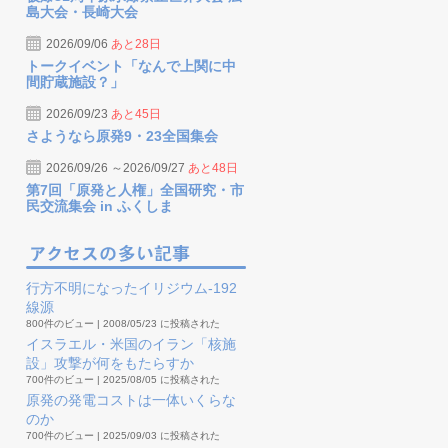
島大会・長崎大会
2026/09/06
あと28日
トークイベント「なんで上関に中
間貯蔵施設？」
2026/09/23
あと45日
さようなら原発9・23全国集会
2026/09/26 ～2026/09/27
あと48日
第7回「原発と人権」全国研究・市
民交流集会 in ふくしま
行方不明になったイリジウム-192
線源
800件のビュー
|
2008/05/23 に投稿された
イスラエル・米国のイラン「核施
設」攻撃が何をもたらすか
700件のビュー
|
2025/08/05 に投稿された
原発の発電コストは一体いくらな
のか
700件のビュー
|
2025/09/03 に投稿された