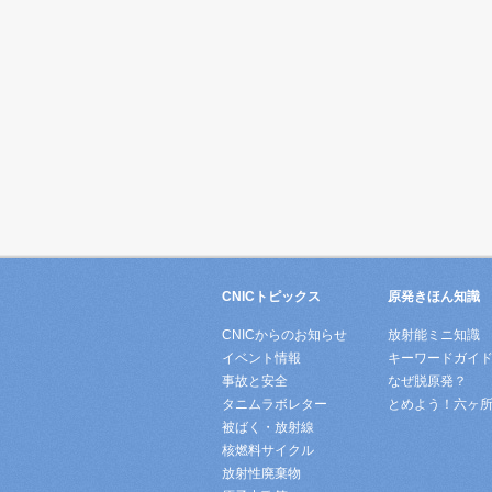
CNICトピックス
原発きほん知識
CNICからのお知らせ
放射能ミニ知識
イベント情報
キーワードガイ
事故と安全
なぜ脱原発？
タニムラボレター
とめよう！六ヶ
被ばく・放射線
核燃料サイクル
放射性廃棄物