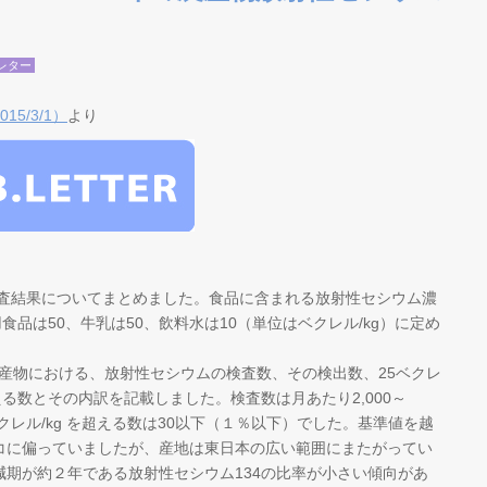
レター
5/3/1）
より
検査結果についてまとめました。食品に含まれる放射性セシウム濃
食品は50、牛乳は50、飲料水は10（単位はベクレル/kg）に定め
農産物における、放射性セシウムの検査数、その検出数、25ベクレ
を超える数とその内訳を記載しました。検査数は月あたり2,000～
ベクレル/kg を超える数は30以下（１％以下）でした。基準値を越
コに偏っていましたが、産地は東日本の広い範囲にまたがってい
期が約２年である放射性セシウム134の比率が小さい傾向があ