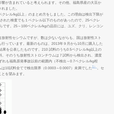
影響が含まれていると考えられます。その他、福島県産の大豆か
されました。
クレル/kg以上」のまとめ方をしました。この理由は検出下限が
検出された検査でも１ベクレル以下のものがあったので、25ベクレ
らです。25～100ベクレル/kgの品目には、ユズ、クリ、レンコン
放射性セシウムですが、数は少ないながらも、国は放射性スト
行っています。最新のものは、2013年９月から10月に購入した
果を公表したものです。210 試料のうち0.5ベクレル/kg以上の
試料。そのうち放射性ストロンチウムは７試料から検出され、濃度
た。いずれも福島原発事故以前の範囲内（不検出～0.7ベクレル/kg程
1）
0試料全てで検出限界（0.0003～0.0007）未満でした
。セ
ことを望みます。