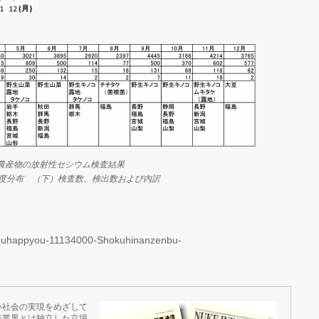
の農産物の放射性セシウム検査結果
濃度分布 （下）検査数、検出数および内訳
udouhappyou-11134000-Shokuhinanzenbu-
い社会の実現をめざして
産業界とは独立した立場