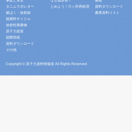
事故と安全
なぜ脱原発？
書籍
タニムラボレター
とめよう！六ヶ所再処理
資料ダウンロード
被ばく・放射線
書庫資料リスト
核燃料サイクル
放射性廃棄物
原子力政策
国際関係
資料ダウンロード
その他
Copyright © 原子力資料情報室 All Rights Reserved.