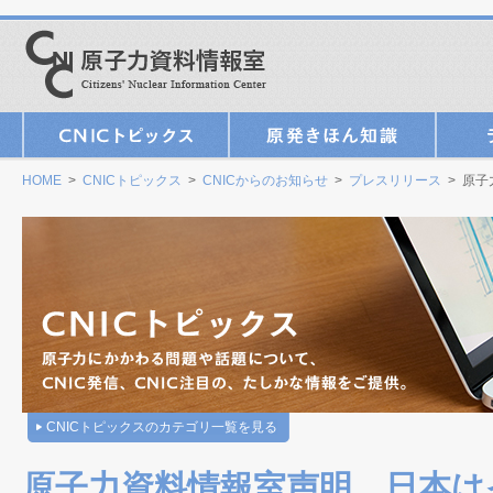
HOME
>
CNICトピックス
>
CNICからのお知らせ
>
プレスリリース
> 原
CNICトピックスのカテゴリ一覧を見る
原子力資料情報室声明 日本は