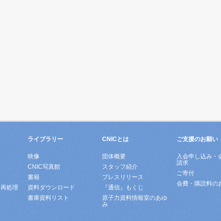
ライブラリー
CNICとは
ご支援のお願い
映像
団体概要
入会申し込み・
請求
ド
CNIC写真館
スタッフ紹介
ご寄付
書籍
プレスリリース
会費・購読料の
所再処理
資料ダウンロード
『通信』もくじ
書庫資料リスト
原子力資料情報室のあゆ
み