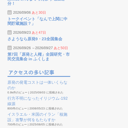
分！
2026/09/06
あと30日
トークイベント「なんで上関に中
間貯蔵施設？」
2026/09/23
あと47日
さようなら原発9・23全国集会
2026/09/26 ～2026/09/27
あと50日
第7回「原発と人権」全国研究・市
民交流集会 in ふくしま
原発の発電コストは一体いくらな
のか
0.9k件のビュー
|
2025/09/03 に投稿された
行方不明になったイリジウム-192
線源
800件のビュー
|
2008/05/23 に投稿された
イスラエル・米国のイラン「核施
設」攻撃が何をもたらすか
700件のビュー
|
2025/08/05 に投稿された