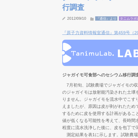
行調査
2012/09/10
『通信』より
タニムラボ
『原子力資料情報室通信』第459号（201
ジャガイモ可食部へのセシウム移行調
7月初旬、試験農場でジャガイモの収
のジャガイモは放射能汚染された土壌
りません。ジャガイモを流水中でこす
えましたが、原因は皮が剥がれたため
するために皮を使用する計画があるこ
値が低くなる可能性を考えて、長時間
程度に流水洗浄した後に、皮を包丁で
測定結果を表1に示します。試験農場