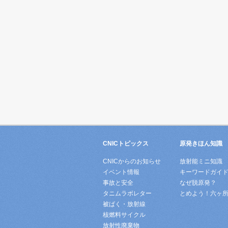
CNICトピックス
原発きほん知識
CNICからのお知らせ
放射能ミニ知識
イベント情報
キーワードガイ
事故と安全
なぜ脱原発？
タニムラボレター
とめよう！六ヶ
被ばく・放射線
核燃料サイクル
放射性廃棄物