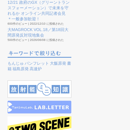
12/21 政府のGX（グリーントラン
スフォーメーション）で未来を守
れるか オンライン共同記者会見
＊一般参加歓迎！
600件のビュー
|
2022/12/10 に投稿された
大MAGROCK VOL.18／第18回大
間原発反対現地集会
500件のビュー
|
2026/06/08 に投稿された
もんじゅ
パンフレット
大飯原発
書
籍
福島原発
高速炉