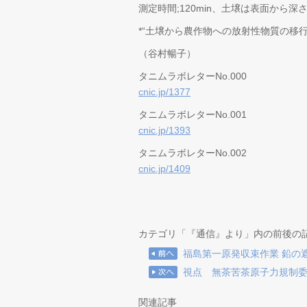
測定時間;120min、土壌は表面から深
*“土壌から農作物への放射性物質の移行
（谷村暢子）
タニムラボレターNo.000
cnic.jp/1377
タニムラボレターNo.001
cnic.jp/1393
タニムラボレターNo.002
cnic.jp/1409
カテゴリ「『通信』より」内の前後の
福島第一原発収束作業 鉛の
視点 無茶苦茶原子力規制
関連記事