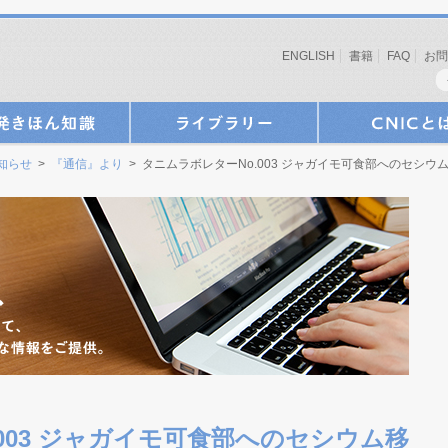
ENGLISH
書籍
FAQ
お問
お知らせ
>
『通信』より
> タニムラボレターNo.003 ジャガイモ可食部へのセシウ
003 ジャガイモ可食部へのセシウム移