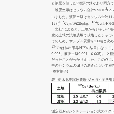
と液肥を使った2種類の畑があり両方
2
堆肥土壌はセシウム合計9.9×10
Bq
いました。液肥土壌はセシウム合計11.4
137
134
137(
Cs)が約2Bq/kg、
Csは不検
文献*によると、土壌からジャガイモへのセ
度の土壌の試験農場で栽培したジャガイ
そのため、サンプル質量を1.0kgと
134
Csは検出限界以下の結果になってし
0.005、液肥土壌0.001～0.00
だったことが分かりました。この点に
中のセシウムの偏りの調査について報
(谷村暢子)
表1:栃木北部試験農場 ジャガイモ放射
測定器;NaIシンチレーション式スペクトロ