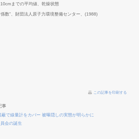
さ10cmまでの平均値、乾燥状態
係数”、財団法人原子力環境整備センター、(1988)
この記事を印刷する
記事
遮蔽で線量計をカバー 被曝隠しの実態が明らかに
委員会の誕生