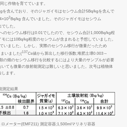
で同じ作物を育てています。
/kgを含んでおり、そのジャガイモはセシウム合計5Bq/kgを含んで
2
×10
Bq/kg 含んでいました。そのジャガイモはセシウム
出でした。
シウム移行は0.01でしたので、セシウム合計1,000Bq/kg程
モには10Bq/kg程度のセシウムが含まれると予想していました。
決めていました。しかし、実際のセシウム移行が微量だったため
137
まいました(
Cs値から算出した移行係数;堆肥土壌0.003～
5)。 ２種類の畑のセシウム移行を比較するにはより大量のサンプルが必要
おいても微量の放射能測定は難しいと思いました。次号は植物体
告します。
能測定結果
メーター(EMF211) 測定容器;1,500mlマリネリ容器