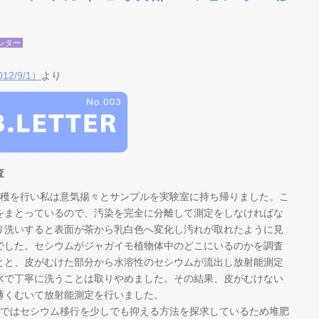
レター
2/9/1）
より
査
穫を行い私は意気揚々とサンプルを実験室に持ち帰りました。こ
をまとっているので、汚染を完全に分離して測定をしなければな
り洗いすると表面が茶から乳白色へ変化し汚れが取れたように見
でした。セシウムがジャガイモ植物体中のどこにいるのかを調査
とと、皮がむけた部分から水溶性のセシウムが流出し放射能測定
水で丁寧に洗うことは取りやめました。その結果、皮がむけない
薄くむいて放射能測定を行いました。
ではセシウム移行を少しでも抑える方法を探求しているため堆肥