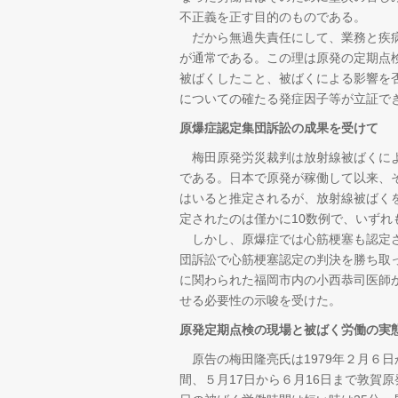
不正義を正す目的のものである。
だから無過失責任にして、業務と疾病
が通常である。この理は原発の定期点
被ばくしたこと、被ばくによる影響を
についての確たる発症因子等が立証で
原爆症認定集団訴訟の成果を受けて
梅田原発労災裁判は放射線被ばくによ
である。日本で原発が稼働して以来、
はいると推定されるが、放射線被ばく
定されたのは僅かに10数例で、いずれ
しかし、原爆症では心筋梗塞も認定さ
団訴訟で心筋梗塞認定の判決を勝ち取
に関わられた福岡市内の小西恭司医師
せる必要性の示唆を受けた。
原発定期点検の現場と被ばく労働の実
原告の梅田隆亮氏は1979年２月６日
間、５月17日から６月16日まで敦賀