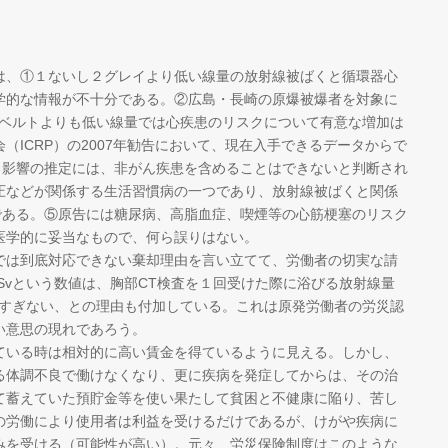
、①１ないし２グレイより低い線量の放射線被ばくと循環器心
学的な情報が不十分である。②広島・長崎の原爆被爆者を対象に
ーベルトよりも低い線量では心疾患のリスクについて有意な増加は
（ICRP）の2007年勧告において、現在入手できるデータからで
よる影響の推定には、非がん疾患を含めることはできないと判断され
圧などが関係する生活習慣病の一つであり、放射線被ばくと関係
対）である。⑤原告には糖尿病、高脂血症、喫煙等の心筋梗塞のリスク
医学的に妥当なもので、何ら誤りはない。
は到底対応できない棄却理由を言い立てて、労働者の切実な請
mSvという数値は、胸部CT検査を１回受けた際に浴びる放射線量
のにすぎない、との理由も付加している。これは原発労働者の労災認
い意思の現れであろう。
いる時は相対的に高い賃金を得ているように見える。しかし、
る体調不良で働けなくなり、更に疾病を発症してからは、その治
て蓄えていた預貯金等を使い果たして貧困と不健康に陥り、苦し
の労働により使用者は利益を受けるだけであるが、けがや疾病に
みを受ける（可能性が高い）。元々、労災保険制度はこのような