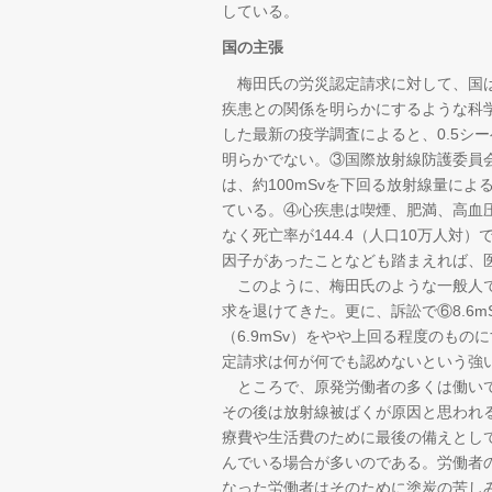
している。
国の主張
梅田氏の労災認定請求に対して、国は
疾患との関係を明らかにするような科
した最新の疫学調査によると、0.5シ
明らかでない。③国際放射線防護委員会
は、約100mSvを下回る放射線量に
ている。④心疾患は喫煙、肥満、高血
なく死亡率が144.4（人口10万人
因子があったことなども踏まえれば、
このように、梅田氏のような一般人で
求を退けてきた。更に、訴訟で⑥8.6
（6.9mSv）をやや上回る程度のも
定請求は何が何でも認めないという強
ところで、原発労働者の多くは働いて
その後は放射線被ばくが原因と思われ
療費や生活費のために最後の備えとし
んでいる場合が多いのである。労働者
なった労働者はそのために塗炭の苦し