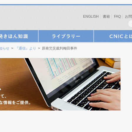
ENGLISH
書籍
FAQ
お問
お知らせ
>
『通信』より
> 原発労災裁判梅田事件