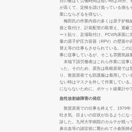
日の被ばく労働時間は短い時は35分
が高くて、定検を請け負っている側も
業にならざるを得ない。
梅田氏の作業内容の多くは原子炉格納
接と取付け、計装配管の取替え、遮蔽
ート貼り、足場取付け、PCV内床面
量の原子炉圧力容器（RPV）の壁面や
替え等の仕事もさせられている。この
事に従事しているが、そこも雰囲気線
末端下請労働者はこれら作業に従事し
った。そのため、原告は島根原発では
り、敦賀原発でも防護服は着用してい
ない時はマスクを外して作業している
にならないために、ポケット線量計や
急性放射線障害の発症
敦賀原発での仕事を終えて、1979年
吐き気、目まいの症状が出るようにな
診した。九州大学病院のカルテが残っ
鼻出血等の諸症状に襲われて小倉医師