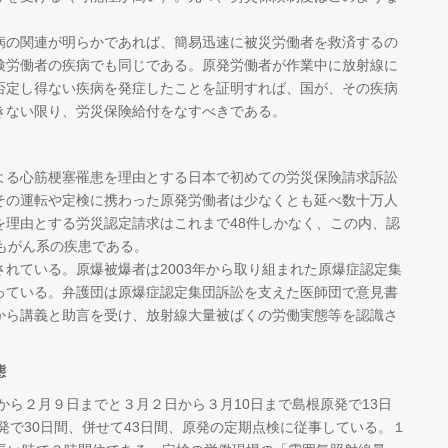
の関連が明らかであれば、簡易迅速に被災労働者を救済するの
検労働者の疾病でも同じである。原発労働者が作業中に放射線に
否定し得ない疾病を発症したことを証明すれば、国が、その疾病
きない限り、労災保険給付をなすべきである。
る心筋梗塞罹患を理由とする日本で初めての労災保険請求訴訟
その運転や定検に携わった原発労働者は少なくとも延べ数十万人
を理由とする労災認定請求はこれまで48件しかなく、この内、認
もがん系の疾患である。
れている。原爆被爆者は2003年から取り組まれた原爆症認定集
っている。弁護団は原爆症認定集団訴訟を支えた医師団で意見書
から講義と助言を受け、放射線大量被ばくの労働実態等を認識さ
態
から２月９日までと３月２日から３月10日まで島根原発で13日
原発で30日間、併せて43日間、原発の定期点検に従事している。１