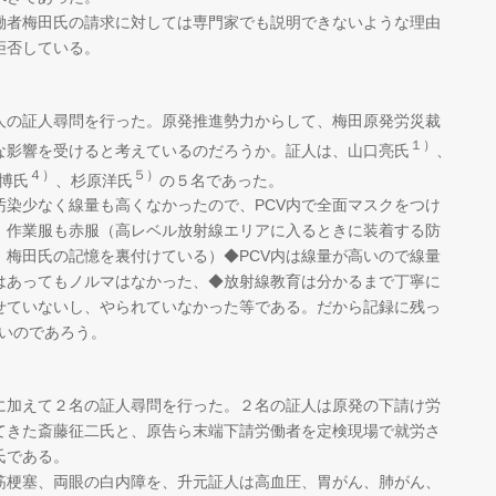
者梅田氏の請求に対しては専門家でも説明できないような理由
拒否している。
の証人尋問を行った。原発推進勢力からして、梅田原発労災裁
１）
な影響を受けると考えているのだろうか。証人は、山口亮氏
、
４）
５）
博氏
、杉原洋氏
の５名であった。
染少なく線量も高くなかったので、PCV内で全面マスクをつけ
、作業服も赤服（高レベル放射線エリアに入るときに装着する防
、梅田氏の記憶を裏付けている）◆PCV内は線量が高いので線量
はあってもノルマはなかった、◆放射線教育は分かるまで丁寧に
せていないし、やられていなかった等である。だから記録に残っ
たいのであろう。
加えて２名の証人尋問を行った。２名の証人は原発の下請け労
てきた斎藤征二氏と、原告ら末端下請労働者を定検現場で就労さ
氏である。
梗塞、両眼の白内障を、升元証人は高血圧、胃がん、肺がん、