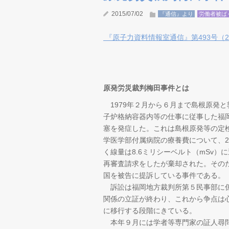
2015/07/02
『通信』より
労働者被ば
『原子力資料情報室通信』第493号（201
原発労災裁判梅田事件とは
1979年２月から６月まで島根原発
子炉格納容器内等の仕事に従事した福岡
塞を発症した。これは島根原発等の定
学医学部付属病院の療養費について、2
く線量は8.6ミリシーベルト（mSv
再審査請求をしたが棄却された。そのた
国を被告に提訴している事件である。
訴訟は福岡地方裁判所第５民事部に係
関係の立証が終わり、これから争点は
に移行する段階にきている。
本年９月には学者等専門家の証人尋問