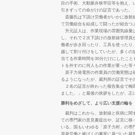
目の手術、大動脈弁狭窄症等を抱え、
引きずっての命がけの証言であった。
斎藤氏は下請け労働者がいかに放射線
て労働組合を結成して闘ったが組合つ
升元証人は、作業現場の雰囲気線量は
し、それで２次下請けの放射線管理員
働者が歩き回ったり、工具を使ったり
越して割り付けをしていたが、多くの
当てる作業時間を30分だけにしたこと
トを外すのに何人もの作業が要った等々
原子力発電所の作業員の労働実態は福
るようになったが、裁判所の証言でそ
２名の証言が終わった報告集会で梅田
ました。」と最後の挨拶をしたが、正
勝利をめざして、より広い支援の輪を
裁判はこれから、放射線と疾病に関す
ての専門家の意見書提出や、証言に移
いる。国もいわゆる「原子力村」の専
原発労働と被ばくの事実に基づいた裁