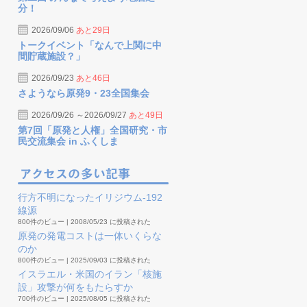
分！
2026/09/06
あと29日
トークイベント「なんで上関に中
間貯蔵施設？」
2026/09/23
あと46日
さようなら原発9・23全国集会
2026/09/26 ～2026/09/27
あと49日
第7回「原発と人権」全国研究・市
民交流集会 in ふくしま
行方不明になったイリジウム-192
線源
800件のビュー
|
2008/05/23 に投稿された
原発の発電コストは一体いくらな
のか
800件のビュー
|
2025/09/03 に投稿された
イスラエル・米国のイラン「核施
設」攻撃が何をもたらすか
700件のビュー
|
2025/08/05 に投稿された