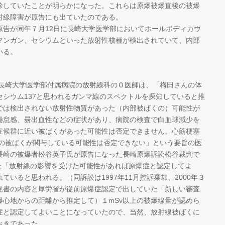
診していたことが明らかになった。これらは原爆被爆直後の被爆
射線障害が原告にも出ていたのである。
告が同年７月12日に長崎大学医学部においてホールボディカウ
マンガン、セシウムといった放射性核種が検出されていて、内部
いる。
、長崎大学医学部付属病院の放射線科のＯ医師は、「梅田さんの体
シウム137と思われるガンマ線のスペクトルを探知していると推
では検出されない放射性物質があった（内部被ばくの）可能性が
倦怠感、昜出血性などの症状があり、病院の検査で白血球減少を
症候群に近い被ばくがあった可能性は否定できません。心筋梗塞
時の被ばくが関与している可能性は否定できない」という要旨の医
長崎の被爆者松谷英子氏が原告になった長崎原爆訴訟松谷裁判で
した「放射線の影響を受けた可能性があれば原爆症と認定してよ
いると思われる。（同訴訟は1997年11月控訴棄却、2000年３
見書の内容と厚労省が従前原爆症認定で出していた「新しい審査
爆心地からの距離から推定して）１mSv以上の被爆線量が認めら
症と認定してよいことになっていたので、当然、放射線被ばくに
べきであった。