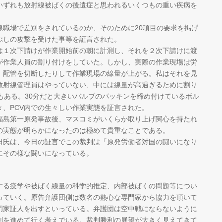
いずれも放射線被ばくの後遺症と思われるいくつもの重い疾病を
職場で差別をされているのか、そのために20項目の要求を掲げ
ぶしの攻撃を受けた事等を証言された。
１次下請けが作業開始前の朝に計測し、それを２次下請けに渡
が作業人員の割り付けをしていた。しかし、実際の作業現場は労
、配管を切断したりして作業現場の線量が上がる。私はそれを見
放射線管理員はやっていない、中には線量が高過ぎるために割り
もある。30分だと大きいバルブのパッキンを締め付けているボル
、PCV内での生々しい作業実態を証言された。
島第一原発事故後、マスコミがいくらか取り上げ関心を持たれ
の実態が明らかになったのは極めて貴重なことである。
氏は、今日の証言でこの裁判は「原発労働者対国の闘いになり
にその様な闘いになっている。
る疫学や被ばく線量の科学的推定、内部被ばくの問題等につい
っていく。原告弁護団側は数名の熱心な専門家から協力を頂いて
門家証人を出すといっている。弁護団は空中戦にならないように
判を進めて行く考えでいる。裁判勝利の展望が大きく見えてきて