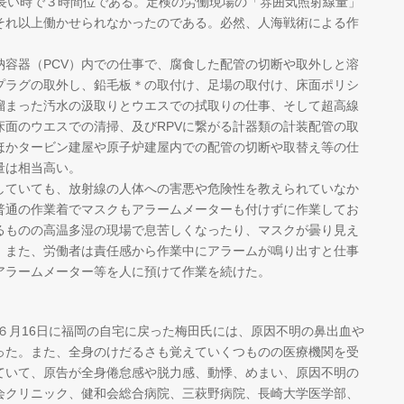
、長い時で３時間位である。定検の労働現場の「雰囲気照射線量」
それ以上働かせられなかったのである。必然、人海戦術による作
容器（PCV）内での仕事で、腐食した配管の切断や取外しと溶
プラグの取外し、鉛毛板＊の取付け、足場の取付け、床面ポリシ
に溜まった汚水の汲取りとウエスでの拭取りの仕事、そして超高線
床面のウエスでの清掃、及びRPVに繋がる計器類の計装配管の取
ほかタービン建屋や原子炉建屋内での配管の切断や取替え等の仕
量は相当高い。
ていても、放射線の人体への害悪や危険性を教えられていなか
普通の作業着でマスクもアラームメーターも付けずに作業してお
るものの高温多湿の現場で息苦しくなったり、マスクが曇り見え
。また、労働者は責任感から作業中にアラームが鳴り出すと仕事
アラームメーター等を人に預けて作業を続けた。
６月16日に福岡の自宅に戻った梅田氏には、原因不明の鼻出血や
った。また、全身のけだるさも覚えていくつものの医療機関を受
ていて、原告が全身倦怠感や脱力感、動悸、めまい、原因不明の
会クリニック、健和会総合病院、三萩野病院、長崎大学医学部、