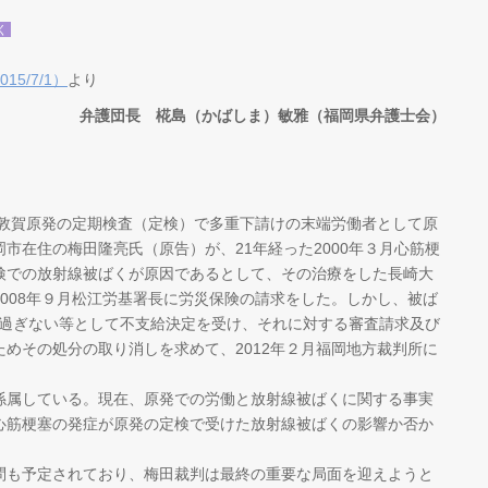
く
5/7/1）
より
弁護団長 椛島（かばしま）敏雅（福岡県弁護士会）
と敦賀原発の定期検査（定検）で多重下請けの末端労働者として原
市在住の梅田隆亮氏（原告）が、21年経った2000年３月心筋梗
検での放射線被ばくが原因であるとして、その治療をした長崎大
008年９月松江労基署長に労災保険の請求をした。しかし、被ば
）に過ぎない等として不支給決定を受け、それに対する審査請求及び
めその処分の取り消しを求めて、2012年２月福岡地方裁判所に
属している。現在、原発での労働と放射線被ばくに関する事実
心筋梗塞の発症が原発の定検で受けた放射線被ばくの影響か否か
も予定されており、梅田裁判は最終の重要な局面を迎えようと