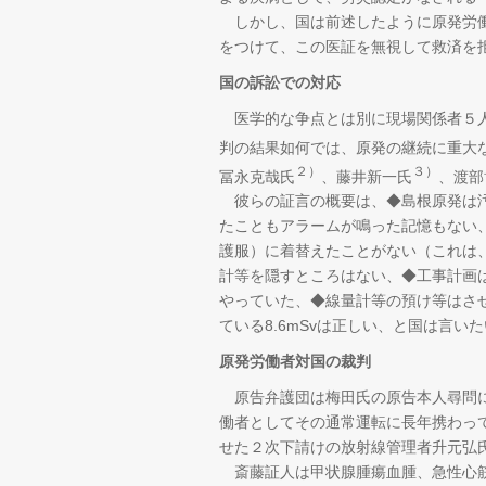
しかし、国は前述したように原発労働
をつけて、この医証を無視して救済を
国の訴訟での対応
医学的な争点とは別に現場関係者５人
判の結果如何では、原発の継続に重大
２）
３）
冨永克哉氏
、藤井新一氏
、渡部
彼らの証言の概要は、◆島根原発は汚
たこともアラームが鳴った記憶もない
護服）に着替えたことがない（これは
計等を隠すところはない、◆工事計画
やっていた、◆線量計等の預け等はさ
ている8.6mSvは正しい、と国は言い
原発労働者対国の裁判
原告弁護団は梅田氏の原告本人尋問に
働者としてその通常運転に長年携わっ
せた２次下請けの放射線管理者升元弘
斎藤証人は甲状腺腫瘍血腫、急性心筋