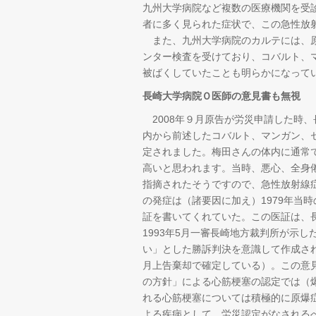
九州大学病院など複数の医療機関を受
者に多く見られた症状で、この急性放
また、九州大学病院のカルテには、原
ンター検査を受けており、コバルト、
被ばくしていたことも明らかになって
長崎大学病院Ｏ医師の意見書も無視
2008年９月原告が労災申請した時
内から前述したコバルト、マンガン、セ
定されました。梅田さんの体内に通常
高いと思われます。当時、悪心、全身
指摘されたそうですので、急性放射線
の発症は（諸要因に加え）1979年当
証を書いてくれていた。この医証は、
1993年5月一審長崎地方裁判所が示
い」とした勝訴判決を意識して作成されて
月上告棄却で確定している）。この意
の方針」による心筋梗塞の認定では（
れる心筋梗塞については積極的に原爆
よる疾病として、労災認定がなされる