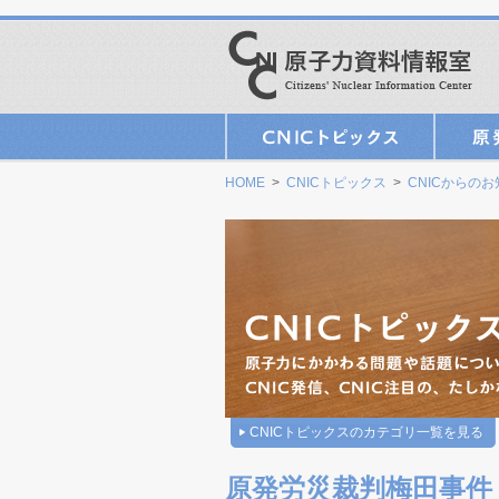
HOME
>
CNICトピックス
>
CNICからの
CNICトピックスのカテゴリ一覧を見る
原発労災裁判梅田事件