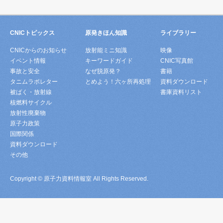
CNICトピックス
原発きほん知識
ライブラリー
CNICからのお知らせ
放射能ミニ知識
映像
イベント情報
キーワードガイド
CNIC写真館
事故と安全
なぜ脱原発？
書籍
タニムラボレター
とめよう！六ヶ所再処理
資料ダウンロード
被ばく・放射線
書庫資料リスト
核燃料サイクル
放射性廃棄物
原子力政策
国際関係
資料ダウンロード
その他
Copyright © 原子力資料情報室 All Rights Reserved.