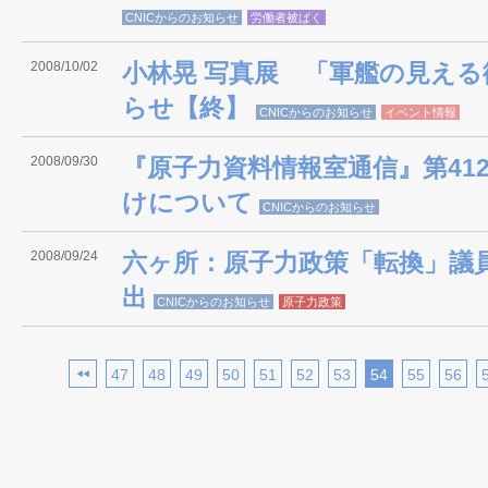
CNICからのお知らせ
労働者被ばく
2008/10/02
小林晃 写真展 「軍艦の見える
らせ【終】
CNICからのお知らせ
イベント情報
2008/09/30
『原子力資料情報室通信』第41
けについて
CNICからのお知らせ
2008/09/24
六ヶ所：原子力政策「転換」議
出
CNICからのお知らせ
原子力政策
47
48
49
50
51
52
53
54
55
56