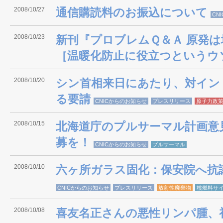
2008/10/27
通信購読料のお振込について
CN
2008/10/23
新刊『プロブレムＱ＆Ａ 原発
［温暖化防止に役立つというウ
2008/10/20
シン首相来日にあたり、対イン
る要請
CNICからのお知らせ
プレスリリース
原子力政
2008/10/15
北海道庁のプルサーマル計画意
募を！
CNICからのお知らせ
プルサーマル
2008/10/10
六ヶ所ガラス固化：保安院へ抗
CNICからのお知らせ
プレスリリース
放射性廃棄物
核燃料サ
2008/10/08
喜友名正さんの悪性リンパ腫、