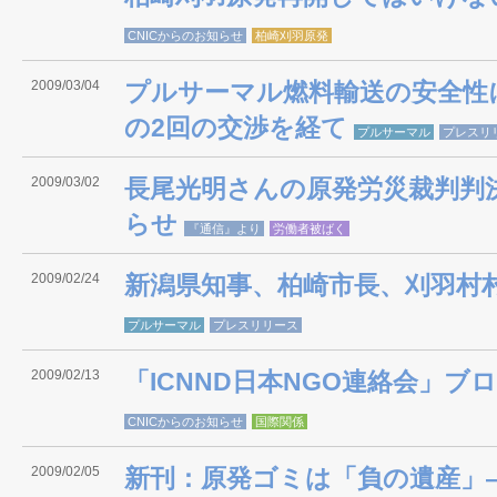
CNICからのお知らせ
柏崎刈羽原発
2009/03/04
プルサーマル燃料輸送の安全性
の2回の交渉を経て
プルサーマル
プレスリ
2009/03/02
長尾光明さんの原発労災裁判判
らせ
『通信』より
労働者被ばく
2009/02/24
新潟県知事、柏崎市長、刈羽村
プルサーマル
プレスリリース
2009/02/13
「ICNND日本NGO連絡会」ブ
CNICからのお知らせ
国際関係
2009/02/05
新刊：原発ゴミは「負の遺産」