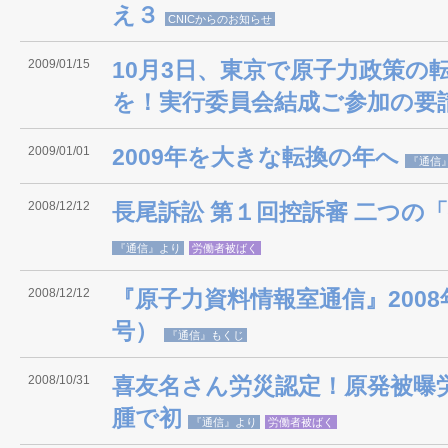
え３
CNICからのお知らせ
2009/01/15
10月3日、東京で原子力政策の
を！実行委員会結成ご参加の要
2009/01/01
2009年を大きな転換の年へ
『通信
2008/12/12
長尾訴訟 第１回控訴審 二つの
『通信』より
労働者被ばく
2008/12/12
『原子力資料情報室通信』2008年
号）
『通信』もくじ
2008/10/31
喜友名さん労災認定！原発被曝
腫で初
『通信』より
労働者被ばく