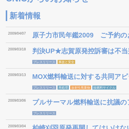
新着情報
2009/04/07
原子力市民年鑑2009 ご予約
2009/03/18
判決UP★志賀原発控訴審は不当
プレスリリース
事故と安全
2009/03/13
MOX燃料輸送に対する共同ア
プレスリリース
再処理
放射性廃棄物
核燃料サイクル
2009/03/06
プルサーマル燃料輸送に抗議の
プレスリリース
2009/03/04
柏崎刈羽原発再開してはいけない