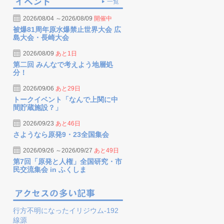
一覧
2026/08/04 ～2026/08/09
開催中
被爆81周年原水爆禁止世界大会 広
島大会・長崎大会
2026/08/09
あと1日
第二回 みんなで考えよう地層処
分！
2026/09/06
あと29日
トークイベント「なんで上関に中
間貯蔵施設？」
2026/09/23
あと46日
さようなら原発9・23全国集会
2026/09/26 ～2026/09/27
あと49日
第7回「原発と人権」全国研究・市
民交流集会 in ふくしま
行方不明になったイリジウム-192
線源