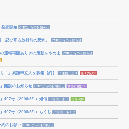
』発売開始
CNICからのお知らせ
場 忍び寄る放射能の恐怖』
CNICからのお知らせ
の運転再開ありきの策動をやめよ
CNICからのお知らせ
発
り！」異議申立人を募集【終】
『通信』より
原子力政策
』開設のお知らせ
CNICからのお知らせ
労働者被ばく
07号（2008/5/1）短信
『通信』より
国際関係
07号（2008/5/1）もくじ
『通信』もくじ
予約のお願い
CNICからのお知らせ