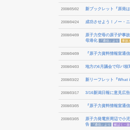
新ブックレット『原発は
2008/05/02
成功させよう！ノー・ニュー
2008/04/24
原子力空母の原子炉事故
2008/04/09
母港化
『通信』より
事故
『原子力資料情報室通信』第
2008/04/09
地方の6月議会で印パ核
2008/04/03
新リーフレット『What i
2008/03/22
3/16新潟日報に意見広
2008/03/17
『原子力資料情報室通信』4
2008/03/05
原子力発電所周辺で小児
2008/03/05
告
『通信』より
被ばく・放