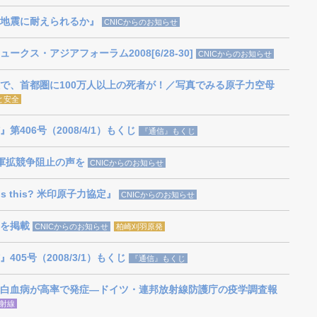
地震に耐えられるか』
CNICからのお知らせ
クス・アジアフォーラム2008[6/28-30]
CNICからのお知らせ
で、首都圏に100万人以上の死者が！／写真でみる原子力空母
と安全
406号（2008/4/1）もくじ
『通信』もくじ
軍拡競争阻止の声を
CNICからのお知らせ
s this? 米印原子力協定』
CNICからのお知らせ
告を掲載
CNICからのお知らせ
柏崎刈羽原発
05号（2008/3/1）もくじ
『通信』もくじ
白血病が高率で発症―ドイツ・連邦放射線防護庁の疫学調査報
射線