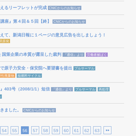
えるリーフレットが完成
CNICからのお知らせ
ni講座』第４回＆５回【終】
CNICからのお知らせ
えて、新潟日報に１ページの意見広告を出しましょう！
羽原発
決 国策企業の本質が露呈した裁判
『通信』より
労働者被ばく
で原子力安全・保安院へ要望書を提出
プルサーマル
射性廃棄物
核燃料サイクル
03号（2008/1/1）短信
『通信』より
プルサーマル
再処理
ル
きました。
CNICからのお知らせ
54
55
56
57
58
59
60
61
62
63