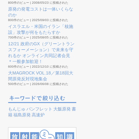
800件のビュー
|
2008/05/23 に投稿された
原発の発電コストは一体いくらな
のか
800件のビュー
|
2025/09/03 に投稿された
イスラエル・米国のイラン「核施
設」攻撃が何をもたらすか
700件のビュー
|
2025/08/05 に投稿された
12/21 政府のGX（グリーントラン
スフォーメーション）で未来を守
れるか オンライン共同記者会見
＊一般参加歓迎！
600件のビュー
|
2022/12/10 に投稿された
大MAGROCK VOL.18／第18回大
間原発反対現地集会
500件のビュー
|
2026/06/08 に投稿された
もんじゅ
パンフレット
大飯原発
書
籍
福島原発
高速炉