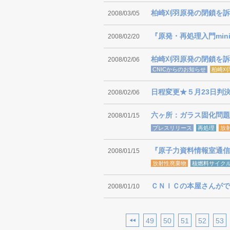
柏崎刈羽原発の閉鎖を訴
2008/03/05
『原発・再処理入門mi
2008/02/20
柏崎刈羽原発の閉鎖を訴
2008/02/06
CNICからのお知らせ
柏崎刈
日程変更★５月23日判
2008/02/06
六ヶ所：ガラス固化問題
2008/01/15
プレスリリース
再処理
放
『原子力資料情報室通信』4
2008/01/15
放射性廃棄物
核燃料サイク
ＣＮＩＣの本屋さんがで
2008/01/10
49
50
51
52
53