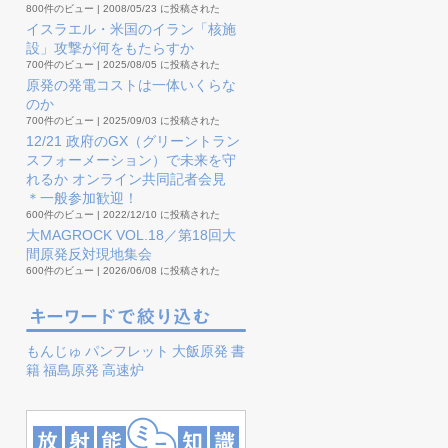
800件のビュー
|
2008/05/23 に投稿された
イスラエル・米国のイラン「核施
設」攻撃が何をもたらすか
700件のビュー
|
2025/08/05 に投稿された
原発の発電コストは一体いくらな
のか
700件のビュー
|
2025/09/03 に投稿された
12/21 政府のGX（グリーントラン
スフォーメーション）で未来を守
れるか オンライン共同記者会見
＊一般参加歓迎！
600件のビュー
|
2022/12/10 に投稿された
大MAGROCK VOL.18／第18回大
間原発反対現地集会
600件のビュー
|
2026/06/08 に投稿された
もんじゅ
パンフレット
大飯原発
書
籍
福島原発
高速炉