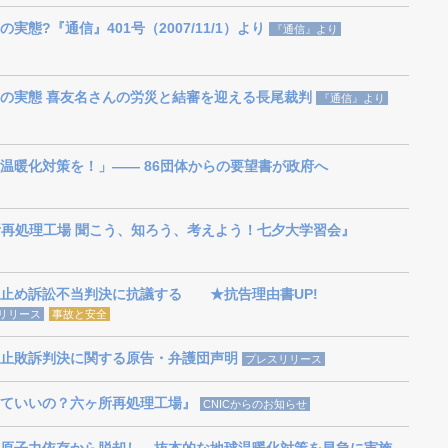
態?『通信』401号（2007/11/1）より
『通信』より
の実態 喜友名さんの労災と結審を迎える長尾裁判
『通信』より
温暖化対策を！」―― 86団体からの要望書が政府へ
所再処理工場 聞こう、知ろう、考えよう！七夕大学習会』
止め訴訟不当判決に抗議する ★抗告理由書UP!
リリース
事故と安全
止敗訴判決に関する原告・弁護団声明
プレスリリース
ていいの？六ヶ所再処理工場』
CNICからのお知らせ