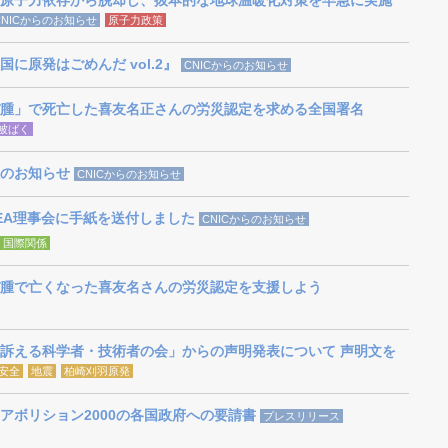
原子力依存から脱却し、抜本的な地球温暖化対策を早急に実施
CNICからのお知らせ
原子力政策
に原発はごめんだ vol.2』
CNICからのお知らせ
腫」で死亡した喜友名正さんの労災認定を求める全国署名
被ばく
のお知らせ
CNICからのお知らせ
AEA理事会に手紙を送付しました
CNICからのお知らせ
国際関係
腫で亡くなった喜友名さんの労災認定を支援しよう
訴える科学者・技術者の会」からの声明発表について 声明文を
安全
地震
柏崎刈羽原発
アボリション2000の各国政府への要請書
プレスリリース