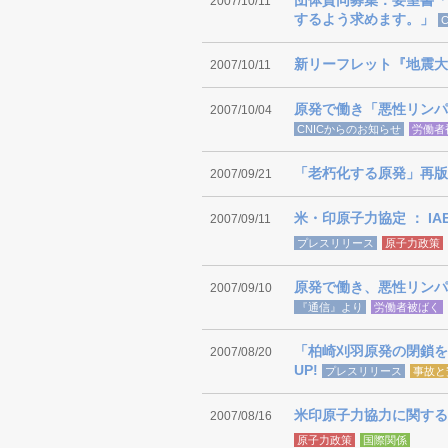
団体賛同募集：要望書「
2007/10/11
するよう求めます。」
新リーフレット『地震大国
2007/10/11
原発で働き「悪性リンパ
2007/10/04
CNICからのお知らせ
労働者
「老朽化する原発」再版
2007/09/21
米・印原子力協定 ： I
2007/09/11
プレスリリース
原子力政策
原発で働き、悪性リンパ
2007/09/10
『通信』より
労働者被ばく
「柏崎刈羽原発の閉鎖を
2007/08/20
UP!
プレスリリース
事故と
米印原子力協力に関する
2007/08/16
原子力政策
国際関係