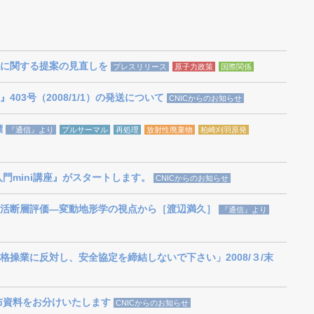
に関する提案の見直しを
プレスリリース
原子力政策
国際関係
03号（2008/1/1）の発送について
CNICからのお知らせ
標
『通信』より
プルサーマル
再処理
放射性廃棄物
柏崎刈羽原発
入門mini講座』がスタートします。
CNICからのお知らせ
活断層評価―変動地形学の視点から［渡辺満久］
『通信』より
格操業に反対し、安全協定を締結しないで下さい」2008/３/末
の配布資料をお分けいたします
CNICからのお知らせ