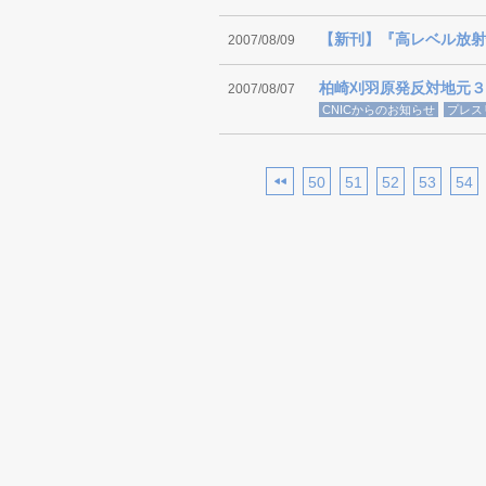
【新刊】『高レベル放射
2007/08/09
柏崎刈羽原発反対地元３
2007/08/07
CNICからのお知らせ
プレス
50
51
52
53
54