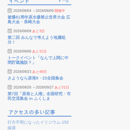
一覧
2026/08/04 ～2026/08/09
開催中
被爆81周年原水爆禁止世界大会 広
島大会・長崎大会
2026/08/09
あと3日
第二回 みんなで考えよう地層処
分！
2026/09/06
あと31日
トークイベント「なんで上関に中
間貯蔵施設？」
2026/09/23
あと48日
さようなら原発9・23全国集会
2026/09/26 ～2026/09/27
あと51日
第7回「原発と人権」全国研究・市
民交流集会 in ふくしま
行方不明になったイリジウム-192
線源