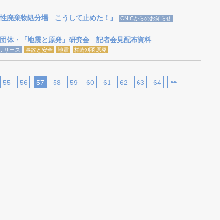
性廃棄物処分場 こうして止めた！』
CNICからのお知らせ
団体・「地震と原発」研究会 記者会見配布資料
リリース
事故と安全
地震
柏崎刈羽原発
55
56
57
58
59
60
61
62
63
64