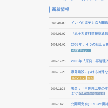
新着情報
インドの原子力協力関係
2008/01/09
『原子力資料情報室通信』4
2008/01/07
2008年：４つの阻止目
2008/01/01
核燃料サイクル
2008年『原発・再処理
2007/12/26
原発建設における特殊な
2007/12/21
事故と安全
地震
署名：「再処理工場の本
2007/11/28
まで
CNICからのお知らせ
公開研究会(11/13)
2007/11/26