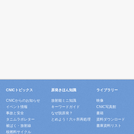
CNICトピックス
原発きほん知識
ライブラリー
CNICからのお知らせ
放射能ミニ知識
映像
イベント情報
キーワードガイド
CNIC写真館
事故と安全
なぜ脱原発？
書籍
タニムラボレター
とめよう！六ヶ所再処理
資料ダウンロード
被ばく・放射線
書庫資料リスト
核燃料サイクル