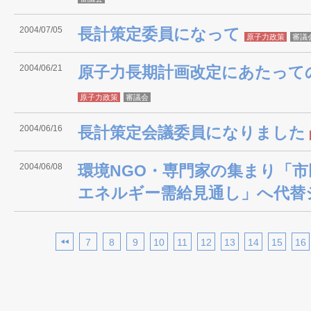
2004/07/05
長計策定委員になって
原子力政策
審議
2004/06/21
原子力長期計画改定にあたって
原子力政策
審議会
2004/06/16
長計策定会議委員になりました
2004/06/08
環境NGO・専門家の集まり「
エネルギー需給見通し」へ代替
7
8
9
10
11
12
13
14
15
16