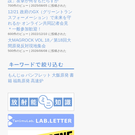
設」攻撃が何をもたらすか
700件のビュー
|
2025/08/05 に投稿された
12/21 政府のGX（グリーントラン
スフォーメーション）で未来を守
れるか オンライン共同記者会見
＊一般参加歓迎！
600件のビュー
|
2022/12/10 に投稿された
大MAGROCK VOL.18／第18回大
間原発反対現地集会
500件のビュー
|
2026/06/08 に投稿された
もんじゅ
パンフレット
大飯原発
書
籍
福島原発
高速炉