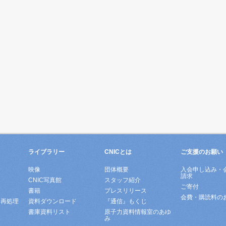
ライブラリー
CNICとは
ご支援のお願い
映像
団体概要
入会申し込み・
請求
ド
CNIC写真館
スタッフ紹介
ご寄付
書籍
プレスリリース
会費・購読料の
所再処理
資料ダウンロード
『通信』もくじ
書庫資料リスト
原子力資料情報室のあゆ
み