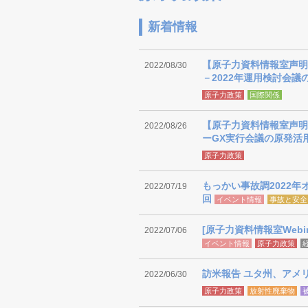
新着情報
【原子力資料情報室声明
2022/08/30
－2022年運用検討会
原子力政策
国際関係
【原子力資料情報室声明
2022/08/26
ーGX実行会議の原発活
原子力政策
もっかい事故調2022
2022/07/19
回
イベント情報
事故と安全
[原子力資料情報室Web
2022/07/06
イベント情報
原子力政策
訪米報告 ユタ州、アメ
2022/06/30
原子力政策
放射性廃棄物