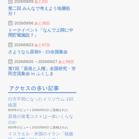
2026/08/09
あと2日
第二回 みんなで考えよう地層処
分！
2026/09/06
あと30日
トークイベント「なんで上関に中
間貯蔵施設？」
2026/09/23
あと47日
さようなら原発9・23全国集会
2026/09/26 ～2026/09/27
あと50日
第7回「原発と人権」全国研究・市
民交流集会 in ふくしま
行方不明になったイリジウム-192
線源
800件のビュー
|
2008/05/23 に投稿された
原発の発電コストは一体いくらな
のか
800件のビュー
|
2025/09/03 に投稿された
イスラエル・米国のイラン「核施