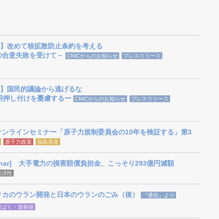
】改めて核拡散防止条約を考える
議の合意失敗を受けて－
CNICからのお知らせ
プレスリリース
】国民的議論から逃げるな
用押し付けを憂慮するー
CNICからのお知らせ
プレスリリース
年オンラインセミナー「原子力規制委員会の10年を検証する」第3
原子力政策
福島原発
inar] 大手電力の損害賠償負担金、こっそり293億円減額
経済性
リカのウラン開発と日本のウランのごみ（後）
『通信』より
被ばく・放射線