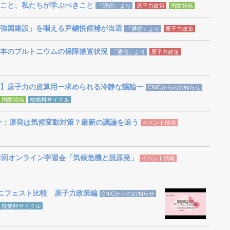
こと、私たちが学ぶべきこと
『通信』より
原子力政策
国際関係
強国建設」を唱える尹錫悦候補が当選
『通信』より
原子力政策
本のプルトニウムの保障措置状況
『通信』より
原子力政策
】原子力の皮算用ー求められる冷静な議論ー
CNICからのお知らせ
国際関係
核燃料サイクル
ミナー：原発は気候変動対策？最新の議論を追う
イベント情報
 第2回オンライン学習会「気候危機と脱原発」
イベント情報
マニフェスト比較 原子力政策編
CNICからのお知らせ
核燃料サイクル