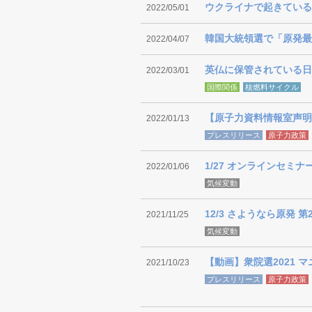
ウクライナで起きている
2022/05/01
韓国大統領選で「原発最
2022/04/07
英仏に保管されている日
2022/03/01
国際関係
核燃料サイクル
【原子力資料情報室声明
2022/01/13
プレスリリース
原子力政策
1/27 オンラインセ
2022/01/06
気候変動
12/3 さようなら原発
2021/11/25
気候変動
【動画】衆院選2021 
2021/10/23
プレスリリース
原子力政策