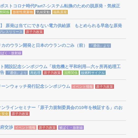
ポストコロナ時代Part7-システム転換のための脱原発・気候正
際関係
放射性廃棄物
気候変動
福島原発
】 原発は当てにできない電力供給源 もとめられる早急な原発
プレスリリース
原子力政策
リカのウラン開発と日本のウランのごみ（前）
『通信』より
被ばく・放射線
ト開設記念シンポジウム「核危機と平和利用―六ヶ所再処理工
告
『通信』より
再処理
原子力政策
国際関係
核燃料サイクル
グリーンウォッチ発行記念シンポジウム
イベント情報
原子力政策
年オンラインセミナー「原子力規制委員会の10年を検証する」のお
と安全
原子力政策
府交渉
イベント情報
原子力政策
被ばく・放射線