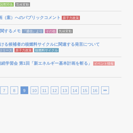
国際関係
気候変動
画（案）へのパブリックコメント
原子力政策
関するメモ
『通信』より
その他
気候変動
ける候補者の核燃料サイクルに関連する発言について
リリース
原子力政策
核燃料サイクル
・連続学習会 第1回「新エネルギー基本計画を斬る」
イベント情報
7
8
9
10
11
12
13
14
15
16