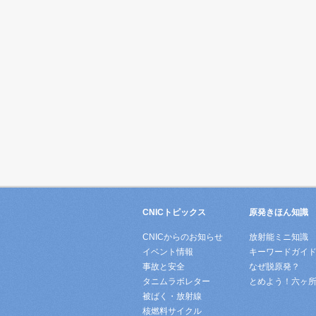
CNICトピックス
原発きほん知識
CNICからのお知らせ
放射能ミニ知識
イベント情報
キーワードガイ
事故と安全
なぜ脱原発？
タニムラボレター
とめよう！六ヶ
被ばく・放射線
核燃料サイクル