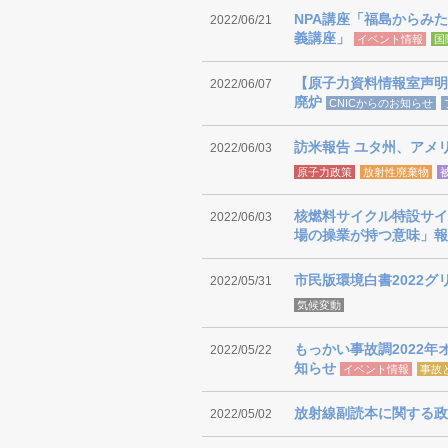
NPA講座「福島からみた
2022/06/21
義講座」
イベント情報
国
【原子力資料情報室声明
2022/06/07
廃炉
CNICからのお知らせ
訪米報告 ユタ州、アメ
2022/06/03
原子力政策
放射性廃棄物
核燃料サイクル特設サイ
2022/06/03
場の操業が持つ意味」報
市民版環境白書2022
2022/05/31
気候変動
もっかい事故調2022
2022/05/22
知らせ
イベント情報
事故
放射線副読本に関する政
2022/05/02