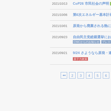
CoP26 市民社会の声明
2021/10/13
第6次エネルギー基本計
2021/10/06
原発から廃棄される熱に
2021/10/01
自由民主党総裁選挙にお
2021/09/23
CNICからのお知らせ
プレス
9/24 さようなら原発
2021/09/21
原子力政策
2
3
4
5
6