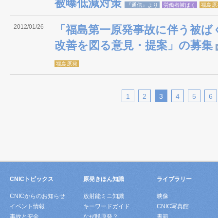
被曝低減対策
『通信』より
労働者被ばく
福島原
2012/01/26
「福島第一原発事故に伴う被ば
改善を図る意見・提案」の募集
福島原発
1
2
3
4
5
6
CNICトピックス
原発きほん知識
ライブラリー
CNICからのお知らせ
放射能ミニ知識
映像
イベント情報
キーワードガイド
CNIC写真館
事故と安全
なぜ脱原発？
書籍