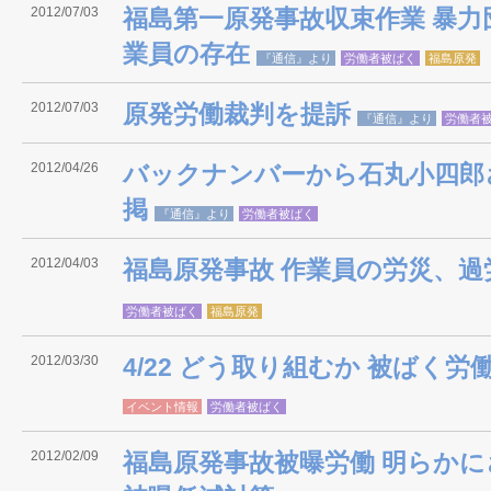
2012/07/03
福島第一原発事故収束作業 暴
業員の存在
『通信』より
労働者被ばく
福島原発
2012/07/03
原発労働裁判を提訴
『通信』より
労働者
2012/04/26
バックナンバーから石丸小四郎
掲
『通信』より
労働者被ばく
2012/04/03
福島原発事故 作業員の労災、過
労働者被ばく
福島原発
2012/03/30
4/22 どう取り組むか 被ばく
イベント情報
労働者被ばく
2012/02/09
福島原発事故被曝労働 明らか