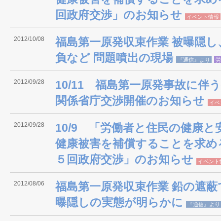
回政府交渉」のお知らせ
イベント情報
2012/10/08
福島第一原発収束作業 被曝隠し
負など 問題噴出の現場
『通信』より
労
2012/09/28
10/11 福島第一原発事故に
関係省庁交渉開催のお知らせ
イベ
2012/09/28
10/9 「労働者と住民の健康
健康被害を補償することを求め
５回政府交渉」のお知らせ
イベント
2012/08/06
福島第一原発収束作業 鉛の遮蔽
曝隠しの実態が明らかに
『通信』より