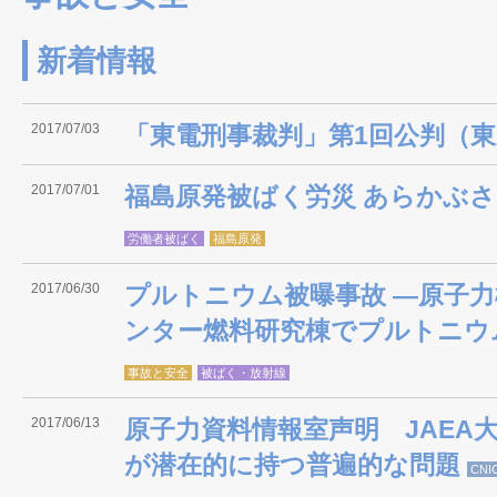
新着情報
2017/07/03
「東電刑事裁判」第1回公判（
2017/07/01
福島原発被ばく労災 あらかぶ
労働者被ばく
福島原発
2017/06/30
プルトニウム被曝事故 ―原子
ンター燃料研究棟でプルトニウ
事故と安全
被ばく・放射線
2017/06/13
原子力資料情報室声明 JAEA
が潜在的に持つ普遍的な問題
CN