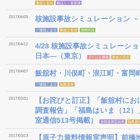
事故と安全
被ばく・放射線
2017/06/05
核施設事故シミュレーション 
『通信』より
事故と安全
国際関係
2017/04/12
4/28 核施設事故シミュレーシ
日本―（東京）
イベント情報
事故と安全
2017/04/07
飯舘村・川俣町・浪江町・富岡町
『通信』より
福島原発
2017/03/31
【お詫びと訂正】「飯舘村にお
調査報告」「福島はいま（12）
室通信513号掲載）
放射線測定結果
福島原
2017/03/23
【原子力資料情報室声明】前橋