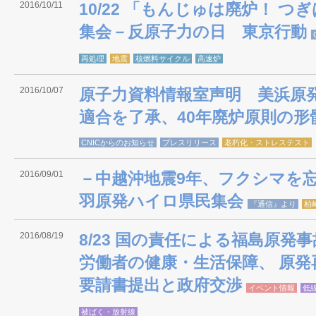
2016/10/11
10/22 「もんじゅは廃炉！ 
集会－反原子力の日 東京行動
再処理
地震
核燃料サイクル
高速炉
2016/10/07
原子力資料情報室声明 美浜原
適合を了承、40年廃炉原則の形
CNICからのお知らせ
プレスリリース
老朽化・ストレステスト
2016/09/01
－中越沖地震9年、フクシマを忘
羽原発ハイロ県民集会
『通信』より
柏
2016/08/19
8/23 国の責任による福島原発
労働者の健康・生活保障、 原
要請書提出と政府交渉
イベント情報
低
被ばく・放射線