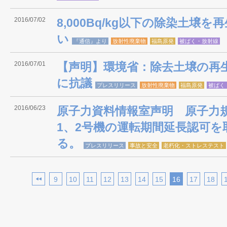
2016/07/02
8,000Bq/kg以下の除染土壌
い
『通信』より
放射性廃棄物
福島原発
被ばく・放射線
2016/07/01
【声明】環境省：除去土壌の再生
に抗議
プレスリリース
放射性廃棄物
福島原発
被ばく
2016/06/23
原子力資料情報室声明 原子力
1、2号機の運転期間延長認可
る。
プレスリリース
事故と安全
老朽化・ストレステスト
9
10
11
12
13
14
15
16
17
18