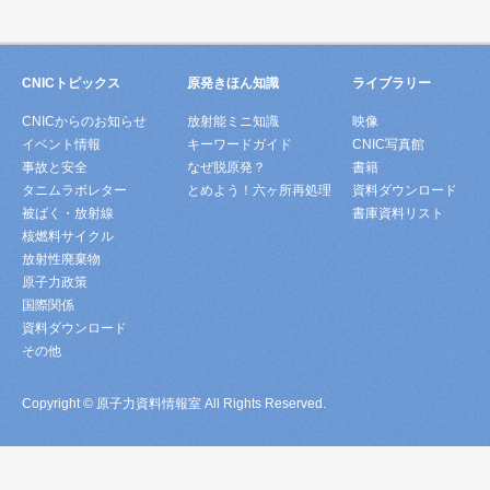
CNICトピックス
原発きほん知識
ライブラリー
CNICからのお知らせ
放射能ミニ知識
映像
イベント情報
キーワードガイド
CNIC写真館
事故と安全
なぜ脱原発？
書籍
タニムラボレター
とめよう！六ヶ所再処理
資料ダウンロード
被ばく・放射線
書庫資料リスト
核燃料サイクル
放射性廃棄物
原子力政策
国際関係
資料ダウンロード
その他
Copyright © 原子力資料情報室 All Rights Reserved.