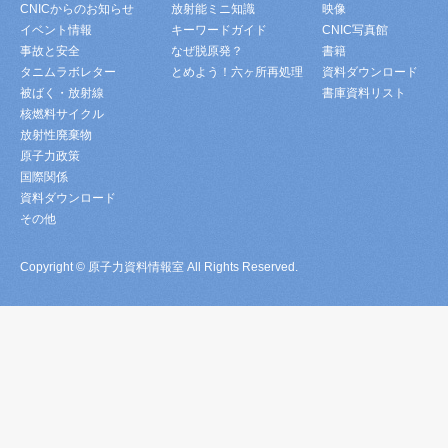
CNICからのお知らせ
放射能ミニ知識
映像
イベント情報
キーワードガイド
CNIC写真館
事故と安全
なぜ脱原発？
書籍
タニムラボレター
とめよう！六ヶ所再処理
資料ダウンロード
被ばく・放射線
書庫資料リスト
核燃料サイクル
放射性廃棄物
原子力政策
国際関係
資料ダウンロード
その他
Copyright © 原子力資料情報室 All Rights Reserved.