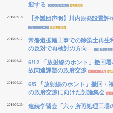
迎する
プレスリリース
福島原発
2019/06/18
【弁護団声明】川内原発設置許
プレスリリース
事故と安全
2019/06/17
常磐道拡幅工事での除染土再生利
の反対で再検討の方向―
『通信』より
2019/05/31
6/12 「放射線のホント」撤回
故関連課題の政府交渉
イベント情報
福
2019/05/31
6/5 「放射線のホント」撤回
の政府交渉に向けた討論集会
イベ
2019/05/30
連続学習会「六ヶ所再処理工場