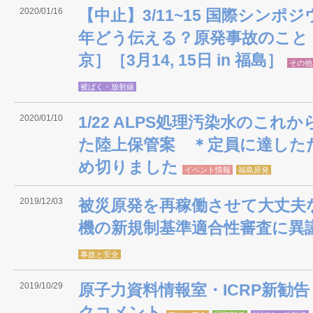
2020/01/16
【中止】3/11~15 国際シン
年どう伝える？原発事故のこと ［
京］［3月14, 15日 in 福島］
その他
被ばく・放射線
2020/01/10
1/22 ALPS処理汚染水のこ
た陸上保管案 ＊定員に達した
め切りました
イベント情報
福島原発
2019/12/03
被災原発を再稼働させて大丈夫な
機の新規制基準適合性審査に異
事故と安全
2019/10/29
原子力資料情報室・ICRP新勧
クコメント