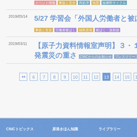
イベント情報
事故と安全
再処理
地震
核燃料サイクル
2019/05/14
5/27 学習会「外国人労働者と
事故と安全
労働者被ばく
福島原発
被ばく・放射線
2019/03/11
【原子力資料情報室声明】３・
発震災の重さ
CNICからのお知らせ
プレスリリー
6
7
8
9
10
11
12
13
14
15
CNICトピックス
原発きほん知識
ライブラリー