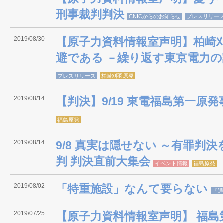
刑事裁判判決
CNICからのお知らせ
プレスリリー
2019/08/30
【原子力資料情報室声明】柏崎
避である －繰り返す東京電力
プレスリリース
柏崎刈羽原発
2019/08/14
【判決】9/19 東電福島第一原
福島原発
2019/08/14
9/8 真実は隠せない ～有罪判
判 判決直前大集会
イベント情報
福島原発
2019/08/02
「特重施設」なんて要らない
『通
2019/07/25
【原子力資料情報室声明】 福島