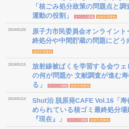
「核ごみ処分政策の問題点と調
運動の役割」
イベント情報
放射性廃棄物
2024/01/20
原子力市民委員会オンライント
終処分や中間貯蔵の問題にどう
放射性廃棄物
2024/01/15
放射線被ばくを学習する会ウェ
の何が問題か 文献調査が進む
る」
イベント情報
放射性廃棄物
2024/01/14
Shut泊 脱原発CAFE Vol.1
められている核ゴミ最終処分場
『現在』」
イベント情報
放射性廃棄物