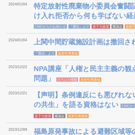
2024/01/04
特定放射性廃棄物小委員会奮闘記
け入れ拒否から何も学ばない経
CNICからのお知らせ
『通信』より
原子力政策
審議会
放射
2024/01/04
上関中間貯蔵施設計画は撤回さ
『通信』より
放射性廃棄物
2023/12/22
NPA講座「人権と民主主義の
問題」
イベント情報
放射性廃棄物
2023/12/21
【声明】条例違反にも悪びれな
の共生」を語る資格はない
CNIC
原子力政策
審議会
放射性廃棄物
2023/12/09
福島原発事故による避難区域等