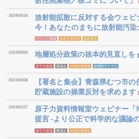
射性廃棄物／核ゴミについて」
2024/05/16
放射能拡散に反対する会ウェビ
今！あなたのまちに放射能汚染
イベント情報
放射性廃棄物
福島原発
2024/05/08
地層処分政策の抜本的見直しを
原子力政策
審議会
放射性廃棄物
核燃料サイクル
2024/05/08
【署名と集会】青森県むつ市の
貯蔵施設の操業反対を求めます
2024/02/27
原子力資料情報室ウェビナー「
提言 -より公正で科学的な議論
原子力政策
審議会
放射性廃棄物