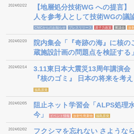
2024/02/22
【地層処分技術WG への提言】
人を参考人として技術WGの議
CNICからのお知らせ
プレスリリース
原子力政策
審議会
放
2024/02/20
院内集会「『奇跡の海』に核の
蔵施設計画の問題点を検証する
2024/02/14
3.11東日本大震災13周年講演
『核のゴミ』 日本の将来を考
福島原発
2024/02/05
阻止ネット学習会「ALPS処理
今」
イベント情報
放射性廃棄物
福島原発
2024/02/02
フクシマを忘れない さような