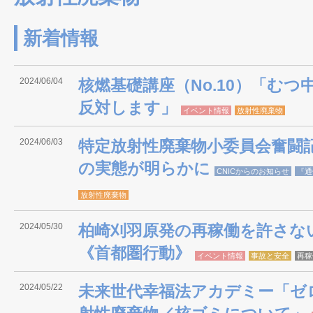
新着情報
2024/06/04
核燃基礎講座（No.10）「む
反対します」
イベント情報
放射性廃棄物
2024/06/03
特定放射性廃棄物小委員会奮闘記
の実態が明らかに
CNICからのお知らせ
『通
放射性廃棄物
2024/05/30
柏崎刈羽原発の再稼働を許さない
《首都圏行動》
イベント情報
事故と安全
再稼
2024/05/22
未来世代幸福法アカデミー「ゼロ