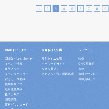
1
2
3
4
5
6
7
8
9
CNICトピックス
原発きほん知識
ライブラリー
CNICからのお知らせ
放射能ミニ知識
映像
イベント情報
キーワードガイド
CNIC写真館
事故と安全
なぜ脱原発？
書籍
タニムラボレター
とめよう！六ヶ所再処理
資料ダウンロード
被ばく・放射線
書庫資料リスト
核燃料サイクル
放射性廃棄物
原子力政策
国際関係
資料ダウンロード