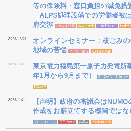
等の保険料・窓口負担の減免措
「ALPS処理設備での労働者被
府交渉
イベント情報
事故と安全
労働者被ばく
放射性
2023/12/03
オンラインセミナー：核ごみの
地域の苦悩
イベント情報
放射性廃棄物
2023/12/01
東京電力福島第一原子力発電所事
年1月から9月まで）
CNICからのお知らせ
福島原発
2023/11/21
【声明】政府の審議会はNUMO
作成をお膳立てする機関ではな
プレスリリース
原子力政策
審議会
放射性廃棄物