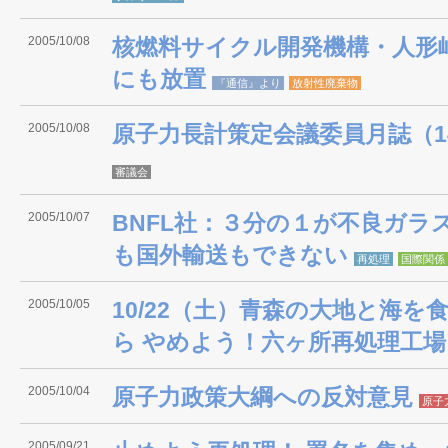
2005/10/08
核燃料サイクル開発機構・人形
にも放置
『通信』より
放射性廃棄物
2005/10/08
原子力長計策定会議委員月誌（1
審議会
2005/10/07
BNFL社：３分の１が不良ガラ
も国外輸送もできない
再処理
国際関係
2005/10/05
10/22（土）青森の大地と海を
ら やめよう！六ヶ所再処理工場
2005/10/04
原子力政策大綱への反対意見
原子
2005/09/21