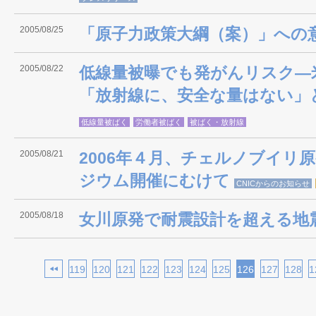
2005/08/25
「原子力政策大綱（案）」への
2005/08/22
低線量被曝でも発がんリスク―
「放射線に、安全な量はない」
低線量被ばく
労働者被ばく
被ばく・放射線
2005/08/21
2006年４月、チェルノブイリ
ジウム開催にむけて
CNICからのお知らせ
2005/08/18
女川原発で耐震設計を超える地
119
120
121
122
123
124
125
126
127
128
1