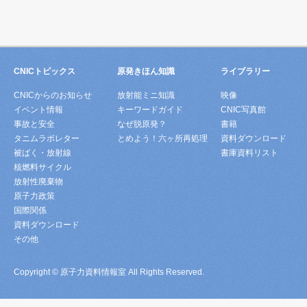
CNICトピックス
原発きほん知識
ライブラリー
CNICからのお知らせ
放射能ミニ知識
映像
イベント情報
キーワードガイド
CNIC写真館
事故と安全
なぜ脱原発？
書籍
タニムラボレター
とめよう！六ヶ所再処理
資料ダウンロード
被ばく・放射線
書庫資料リスト
核燃料サイクル
放射性廃棄物
原子力政策
国際関係
資料ダウンロード
その他
Copyright © 原子力資料情報室 All Rights Reserved.