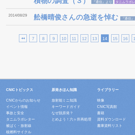
積物の調査（３）
『通信』より
タニムラボ
2014/08/29
舩橋晴俊さんの急逝を悼む
『通信』
7
8
9
10
11
12
13
14
15
16
CNICトピックス
原発きほん知識
ライブラリー
CNICからのお知らせ
放射能ミニ知識
映像
イベント情報
キーワードガイド
CNIC写真館
事故と安全
なぜ脱原発？
書籍
タニムラボレター
とめよう！六ヶ所再処理
資料ダウンロード
被ばく・放射線
書庫資料リスト
核燃料サイクル