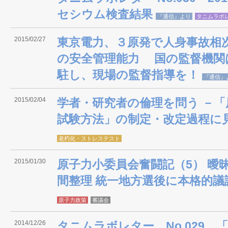
セシウム検査結果
『通信』より
タニムラボ
2015/02/27
東京電力、３原発で人身事故相
の安全管理能力 国の監督機関
駐し、現場の監督指導を！
『通信』
2015/02/04
学者・研究者の倫理を問う －
試験方法」の制定・改定過程に
老朽化・ストレステスト
2015/01/30
原子力小委員会奮闘記（5） 曖
間整理 統一地方選後に本格的議
原子力政策
審議会
2014/12/26
タニムラボレター No.029 