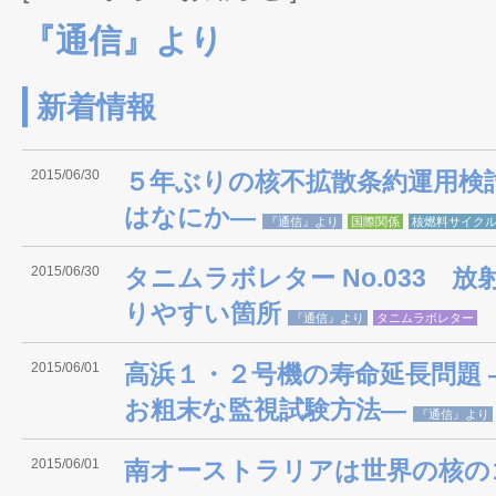
『通信』より
新着情報
2015/06/30
５年ぶりの核不拡散条約運用検
はなにか―
『通信』より
国際関係
核燃料サイク
2015/06/30
タニムラボレター No.033 
りやすい箇所
『通信』より
タニムラボレター
2015/06/01
高浜１・２号機の寿命延長問題 
お粗末な監視試験方法―
『通信』より
2015/06/01
南オーストラリアは世界の核の