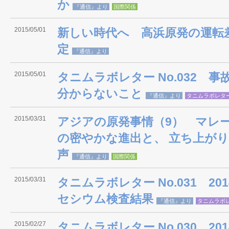
か
『通信』より
国際関係
2015/05/01
新しい時代へ 高浜原発の運転
定
『通信』より
2015/05/01
タニムラボレター No.032 
分からないこと
『通信』より
タニムラボレタ
2015/03/31
アジアの原発事情（9） マレ
の密やかな進出と、 立ち上が
声
『通信』より
国際関係
2015/03/31
タニムラボレター No.031 2
セシウム検査結果
『通信』より
タニムラボ
2015/02/27
タニムラボレター No.030 2