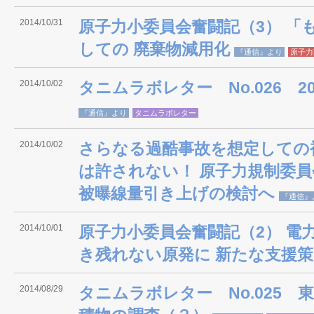
2014/10/31
原子力小委員会奮闘記（3） 「
しての 廃棄物減用化
『通信』より
原子力
2014/10/02
タニムラボレター No.026 2
『通信』より
タニムラボレター
2014/10/02
さらなる過酷事故を想定しての
は許されない！ 原子力規制委
被曝線量引き上げの検討へ
『通信』
2014/10/01
原子力小委員会奮闘記（2） 電
き残れない原発に 新たな支援策
2014/08/29
タニムラボレター No.025