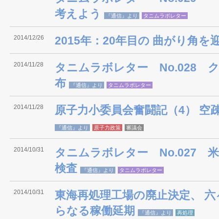
考えよう
『通信』より
タニムラボレター
2014/12/26
2015年：20年目の 曲がり角を
2014/11/28
タニムラボレター No.028
布
『通信』より
タニムラボレター
2014/11/28
原子力小委員会奮闘記（4） 空
『通信』より
原子力政策
審議会
2014/10/31
タニムラボレター No.027 
検査
『通信』より
タニムラボレター
2014/10/31
東海再処理工場の廃止決定、 
らなる稼働延期
『通信』より
再処理